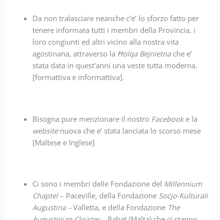
Da non tralasciare neanche c’e’ lo sforzo fatto per
tenere informata tutti i membri della Provincia, i
loro congiunti ed altri vicino alla nostra vita
agostinana, attraverso la
Ħolqa Bejnietna
che e’
stata data in quest’anni una veste tutta moderna.
[formattiva e informattiva].
Bisogna pure menzionare il nostro
Facebook
e la
website
nuova che e’ stata lanciata lo scorso mese
[Maltese e Inglese]
Ci sono i membri delle Fondazione del
Millennium
Chaptel
– Paceville
,
della Fondazione
Soċjo-Kulturali
Augustina –
Valletta, e della Fondazione
The
Augustinian Cloister
– Rabat (Malta) che ci stanno