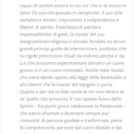
capaci di sentire ancora in noi cio’ che vi di
eroico
in
Gesu’ [la sua vita passata in semplicita’, il suo stile
semplice e diretto, improntato a indipendenza e
liberta’ di spirito, franchezza di parola e
imprevedibilita’ di gesti, la novita’ del suo
insegnamento religioso e morale, fondato su alcuni
grandi principi guida da interiorizzare, piuttosto che
su rigide prescrizioni rituali da esibire] perche e’ da
Lui che possiamo esperimentare davvero un cuore
giooso e in un cuore rinnovato. Anche reale novita’
che viene dando spazio alla legge delle beatitudini e
alla liberta’ che la novita’ del Vangelo ci porta.
Questo e per me la fede umile di chi vive dentro di
se’ quello che annuncia. E’ con questo fuoco dello
Spirito – fra pochi giorni celebriamo la Pentecoste –
che siamo chiamati a diventare sempre piu’
comunita’ di persone guidate e trasformate, piene
di comprensione, persone dal cuore dilatato e dal