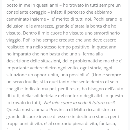
posto in me in questi anni – ho trovato in tutti sempre un
consolante coraggio – infatti il percorso che abbiamo
camminato insieme – e’ merito di tutti noi. Pochi erano le
delusioni e le amarezze, grande e’ stata la bonta che ho
vissuto. Dentro il mio cuore ho vissuto uno straordinario
viaggio. Poi’ io ho sempre creduto che uno deve essere
realistico ma nello stesso tempo posittivo. In quest anni
ho imparato che non basta che uno si ferma alla
descrizione delle situazioni, delle problematiche ma che e’
importante vedere dietro ogni volto, ogni storia, ogni
situazione un opportunita, una possiblita’. [Uno e sempre
un servo inutile, si fa quel tanto che sente dentro di se o
che gli e’ indicato ma poi, per il resto, ha bisogno dell’aiuto
di tutti, della soliderieta e del conforto degli altri. Io questo
lo trovato in tutti].
Nel mio cuore io vedo il futuro cosi’
:
Questa nostra amata Provincia di Malta ricca di storia e
grande di cuore invece di essere in declino o stanca per i
troppi anni di vita, e’ al contrario piena di vita, fantasia,