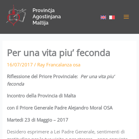
Skip
Provinċja
to
Agostinjana
content
Maltija
Per una vita piu’ feconda
16/07/2017
/
Ray Francalanza osa
Riflessione del Priore Provinciale:
Per una vita piu’
feconda
Incontro della Provincia di Malta
con il Priore Generale Padre Alejandro Moral OSA
Martedi 23 di Maggio – 2017
Desidero esprimere a Lei Padre Generale, sentimenti di