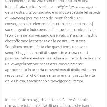
fondamentali della vita comunitaria a causa di una
intensificata clericalizzazione –
religiosi/preti manager
–
della nostra vita consacrata, e in modo speciale [e] aspetti
di
wellbeing
[per me sono dei punti focali su cui
convergono altri elementi di qualita’ della nostra vita]
sono urgenti e indespensibili in questa dinamica di vita
feconda, e se non vengano osservati, c’e’ anche il rischio
che soffocano la sostanza della nostra vita stessa.
Sottolineo anche il fatto che questi temi, non sono
semplici aggiustamenti di superficie e allora non si
possono saltare, evitare. Si rischia altrimenti di dedicarsi a
un’ evangelizzazione senza aver concretamente
approfondito la propria conversione; di dedicarsi a una
responsabilita’ di Chiesa, senza aver mai vissuto la vita
della Chiesa, scavalcando e travolgendo i tempi.
In fine, desidero oggi davanti a Lei Padre Generale,
ringraziare tutti i miei fratelli per la fiducia che hanno