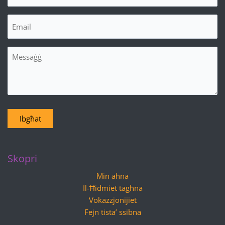
Email
(Required)
Messaġġ
Ibgħat
Skopri
Min aħna
Il-Ħidmiet tagħna
Vokazzjonijiet
Fejn tista’ ssibna