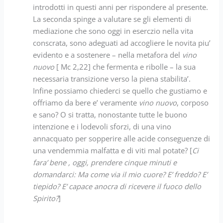
introdotti in questi anni per rispondere al presente.
La seconda spinge a valutare se gli elementi di
mediazione che sono oggi in eserczio nella vita
conscrata, sono adeguati ad accogliere le novita piu’
evidento e a sostenere – nella metafora del
vino
nuovo
[ Mc 2,22] che fermenta e ribolle – la sua
necessaria transizione verso la piena stabilita’.
Infine possiamo chiederci se quello che gustiamo e
offriamo da bere e’ veramente
vino nuovo
, corposo
e sano? O si tratta, nonostante tutte le buono
intenzione e i lodevoli sforzi, di una vino
annacquato per sopperire alle acide conseguenze di
una vendemmia malfatta e di viti mal potate? [
Ci
fara’ bene , oggi, prendere cinque minuti e
domandarci: Ma come via il mio cuore? E’ freddo? E’
tiepido? E’ capace anocra di ricevere il fuoco dello
Spirito?
]