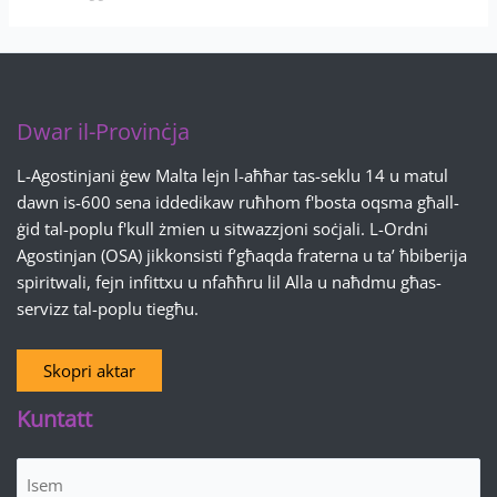
Dwar il-Provinċja
L-Agostinjani ġew Malta lejn l-aħħar tas-seklu 14 u matul
dawn is-600 sena iddedikaw ruħhom f'bosta oqsma għall-
ġid tal-poplu f'kull żmien u sitwazzjoni soċjali. L-Ordni
Agostinjan (OSA) jikkonsisti f’għaqda fraterna u ta’ ħbiberija
spiritwali, fejn infittxu u nfaħħru lil Alla u naħdmu għas-
servizz tal-poplu tiegħu.
Skopri aktar
Kuntatt
Isem
(Required)