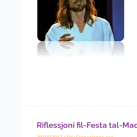
Riflessjoni
fil-
Festa
tal-
Riflessjoni fil-Festa tal-M
Madonna
taċ-