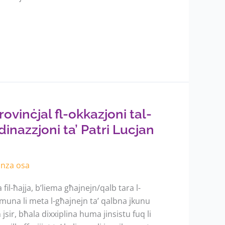
rovinċjal fl-okkazjoni tal-
inazzjoni ta’ Patri Lucjan
anza osa
l-ħajja, b’liema għajnejn/qalb tara l-
allmuna li meta l-għajnejn ta’ qalbna jkunu
jsir, bħala dixxiplina huma jinsistu fuq li