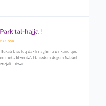
Park tal-ħajja !
anza osa
 ffukati biss fuq dak li nagħmlu u nkunu qed
 nett, fil-verita’, l-bniedem dejjem ħabbel
nzjali – dwar