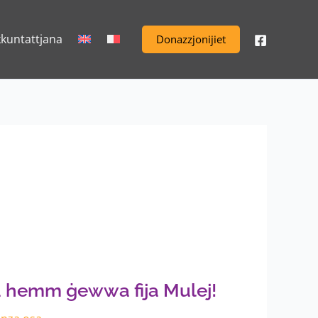
kkuntattjana
Donazzjonijiet
a hemm ġewwa fija Mulej!