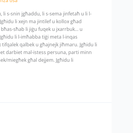
anza osa
lu, li s-snin jgħaddu, li s-sema jinfetaħ u li l-
Jgħidu li xejn ma jintilef u kollox għad
s bħas-sħab li jiġu fuqek u jxarrbuk… u
għidu li l-imħabba tiġi meta l-inqas
tifqalek qalbek u għajnejk jiħmaru. Jgħidu li
tliet darbiet mal-istess persuna, parti minn
għek/miegħek għal dejjem. Jgħidu li