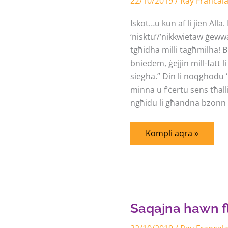
22/10/2019
/
Ray Francal
Iskot…u kun af li jien Alla.
‘nisktu’/’nikkwietaw ġewwa 
tgħidha milli tagħmilha! Bl
bniedem, ġejjin mill-fatt 
siegħa.” Din li noqgħodu ‘
minna u f’ċertu sens tħa
ngħidu li għandna bzonn il-
Kompli aqra »
Saqajna
hawn
fl-
art
Saqajna hawn fl-
u
…