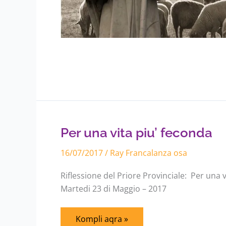
Per
una
vita
piu’
Per una vita piu’ feconda
feconda
16/07/2017
/
Ray Francalanza osa
Riflessione del Priore Provinciale: Per una 
Martedi 23 di Maggio – 2017
Kompli aqra »