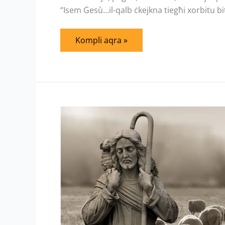
“Isem Ġesù…il-qalb ċkejkna tiegħi xorbitu bit-
Kompli aqra »