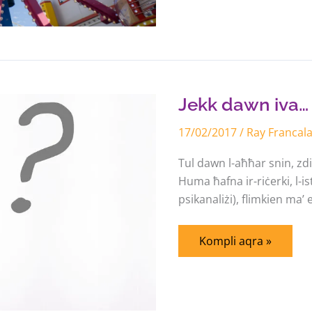
Jekk
dawn
iva…
għaliex
Jekk dawn iva… 
jien
mhux
17/02/2017
ukoll?
/
Ray Francal
Tul dawn l-aħħar snin, zd
Huma ħafna ir-riċerki, l-is
psikanaliżi), flimkien ma’ 
Kompli aqra »