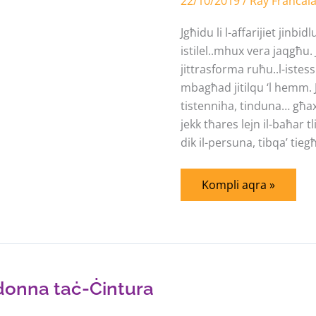
22/10/2019
ħarsitna
/
Ray Francal
‘l
fuq!
Jgħidu li l-affarijiet jinbid
istilel..mhux vera jaqgħu. 
jittrasforma ruħu..l-istes
mbagħad jitilqu ‘l hemm. J
tistenniha, tinduna… għax 
jekk tħares lejn il-baħar 
dik il-persuna, tibqa’ tie
Kompli aqra »
adonna taċ-Ċintura