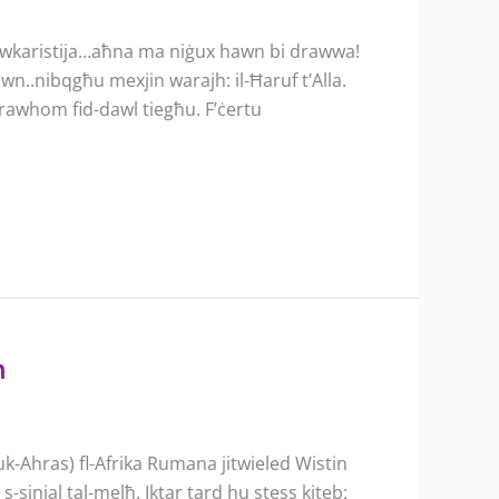
l Ewkaristija…aħna ma niġux hawn bi drawwa!
..nibqgħu mexjin warajh: il-Ħaruf t’Alla.
rawhom fid-dawl tiegħu. F’ċertu
ħ
uk-Ahras) fl-Afrika Rumana jitwieled Wistin
-sinjal tal-melħ. Iktar tard hu stess kiteb: