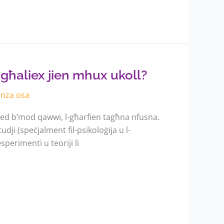
għaliex jien mhux ukoll?
anza osa
ied b’mod qawwi, l-għarfien tagħna nfusna.
tudji (speċjalment fil-psikoloġija u l-
esperimenti u teoriji li