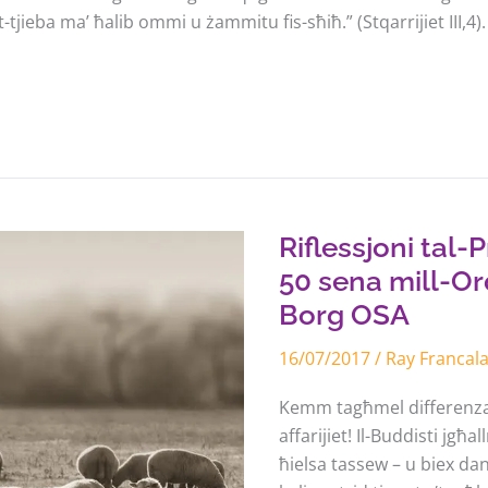
tjieba ma’ ħalib ommi u żammitu fis-sħiħ.” (Stqarrijiet III,4).
Riflessjoni
tal-
Provinċjal
fl-
Riflessjoni tal-P
okkazjoni
tal-
50 sena mill-Ord
50
sena
Borg OSA
mill-
Ordinazzjoni
16/07/2017
/
Ray Francal
ta’
Patri
Lucjan
Kemm tagħmel differenza fi
Borg
OSA
affarijiet! Il-Buddisti jgħ
ħielsa tassew – u biex dan 