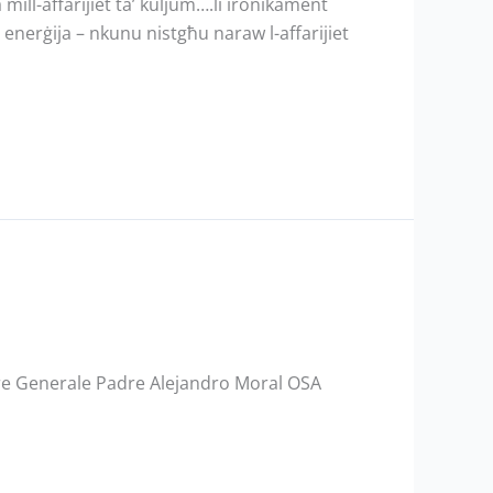
mill-affarijiet ta’ kuljum….li ironikament
enerġija – nkunu nistgħu naraw l-affarijiet
riore Generale Padre Alejandro Moral OSA