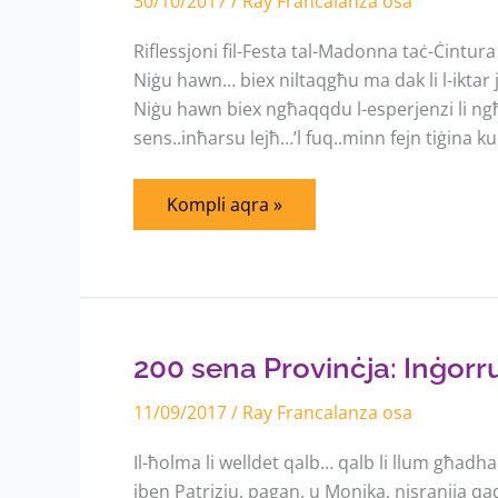
30/10/2017
Ċintura
/
Ray Francalanza osa
Riflessjoni fil-Festa tal-Madonna taċ-Ċintu
Niġu hawn… biex niltaqgħu ma dak li l-iktar
Niġu hawn biex ngħaqqdu l-esperjenzi li ng
sens..inħarsu lejħ…’l fuq..minn fejn tiġina ku
Kompli aqra »
200
sena
Provinċja:
Inġorru
200 sena Provinċja: Inġorr
f’qalbna
ħolma
11/09/2017
u
/
Ray Francalanza osa
missjoni
mill-
Il-ħolma li welldet qalb… qalb li llum għadh
isbaħ
iben Patrizju, pagan, u Monika, nisranija qad