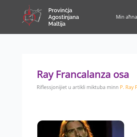
Skip
Provinċja
to
Min aħn
Agostinjana
content
Maltija
Ray Francalanza osa
Riflessjonijiet u artikli miktuba minn
P. Ray 