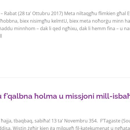
ra – Rabat (28 ta’ Ottubru 2017) Meta niltaqgħu flimkien għa
 jħobbna, biex nisimgħu kelmtU, biex meta noħorġu minn hawn
ħaddu minnhom – dak li qed ngħixu, dak li hemm fina – u na
ll
u f’qalbna ħolma u missjoni mill-isba
a ħajja, tbaqbaq, sabiħa! 13 ta’ Novembru 354. F’Tagaste (So
disa. Wistin żgħir kien ġa milqugħ fil-katekumenat u ngħata s