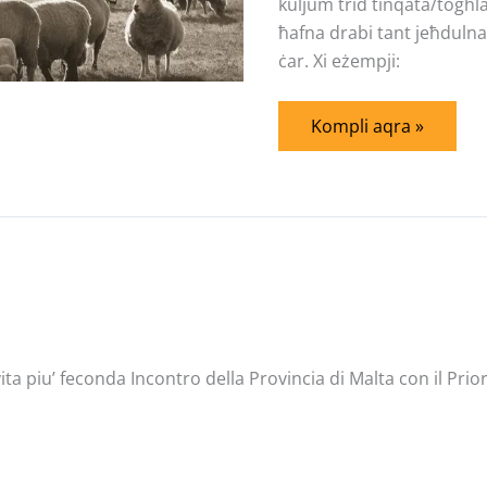
kuljum trid tinqata/togħla 
ħafna drabi tant jeħdulna 
ċar. Xi eżempji:
Kompli aqra »
vita piu’ feconda Incontro della Provincia di Malta con il P