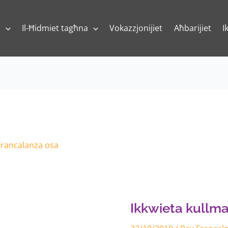
a
Il-Ħidmiet tagħna
Vokazzjonijiet
Aħbarijiet
I
Francalanza osa
Ikkwieta
kullma
hemm
ġewwa
Ikkwieta kullm
fija
Mulej!