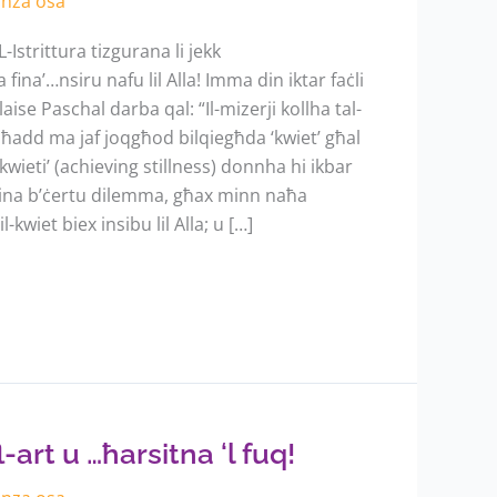
anza osa
 L-Istrittura tizgurana li jekk
fina’…nsiru nafu lil Alla! Imma din iktar faċli
aise Paschal darba qal: “Il-mizerji kollha tal-
li ħadd ma jaf joqgħod bilqiegħda ‘kwiet’ għal
kwieti’ (achieving stillness) donnha hi ikbar
llina b’ċertu dilemma, għax minn naħa
kwiet biex insibu lil Alla; u […]
art u …ħarsitna ‘l fuq!