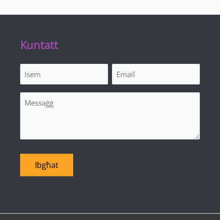
Kuntatt
Isem
Email
(Required)
(Required)
Messaġġ
Ibgħat