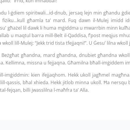
allu: “Irrid, kun imnaddaf!”
du l-ġdiem spiritwali…id-dnub, jersaq lejn min għandu ġdie
 fiżiku…kull għamla ta’ mard. Fuq dawn il-Mulej imidd id
su’ għażel lil dawk li huma mġiddma u mwarrbin minn kulħad
llab u maqtul barra mill-Belt il-Qaddisa, f’post meqjus mh
oll lill-Mulej: “Jekk trid tista tfejjaqni!”. U Ġesu’ lilna wkoll 
. Beżgħat għandna, mard għandna, dnubiet għandna wkoll, q
iena. Kellimna, missna u fejjaqna. Għamilna bħall-imġiddem im
ill-imġiddmin: kien ifejjaqhom. Hekk ukoll jagħmel magħna
lill-qassis, bħal xhieda. Hekk jitlob minna ukoll. Ħa nersqu b
al-fejqan, billi jwasslilna l-maħfra ta’ Alla.