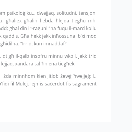
m psikoloġiku… dwejjaq, solitudni, tensjoni
u, għaliex għalih l-ebda ħlejqa tiegħu mhi
d; għal din ir-raġuni “ħa fuqu il-mard kollu
ux qaddis. Għalhekk jekk inħossuna b’xi mod
jgħidilna: “Irrid, kun imnaddaf!”.
tigħ il-qalb insofru minnu wkoll. Jekk trid
fejjaq, xandara tal-ħniena tiegħek.
. Iżda minnhom kien jitlob żewġ ħwejjeġ: Li
’fidi fil-Mulej, lejn is-saċerdot fis-sagrament