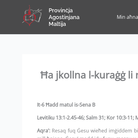
Skip
Provinċja
to
Min aħn
Agostinjana
content
Maltija
Ħa jkollna l-kuraġġ li 
It-6 Ħadd matul is-Sena B
Levitiku 13:1-2.45-46; Salm 31; Kor 10:3-11; 
Aqra’:
Resaq fuq Ġesu wieħed imġiddem bil-le