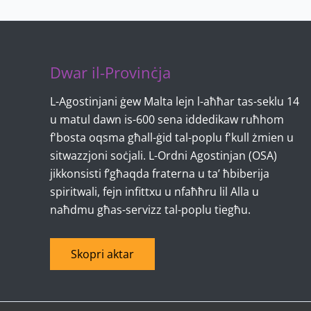
Dwar il-Provinċja
L-Agostinjani ġew Malta lejn l-aħħar tas-seklu 14
u matul dawn is-600 sena iddedikaw ruħhom
f'bosta oqsma għall-ġid tal-poplu f'kull żmien u
sitwazzjoni soċjali. L-Ordni Agostinjan (OSA)
jikkonsisti f’għaqda fraterna u ta’ ħbiberija
spiritwali, fejn infittxu u nfaħħru lil Alla u
naħdmu għas-servizz tal-poplu tiegħu.
Skopri aktar