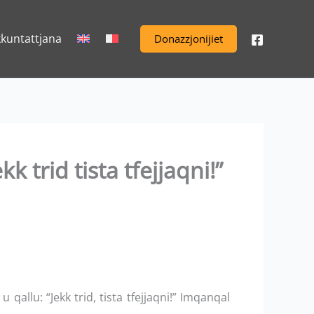
kkuntattjana
Donazzjonijiet
k trid tista tfejjaqni!”
llu: “Jekk trid, tista tfejjaqni!” Imqanqal