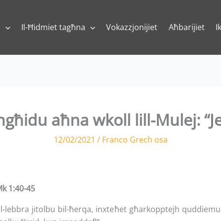
a
Il-Ħidmiet tagħna
Vokazzjonijiet
Aħbarijiet
I
ngħidu aħna wkoll lill-Mulej: “Jek
12/02/2021
/
Franco Grech osa
Mk 1:40-45
bbra jitolbu bil-ħerqa, inxteħet għarkopptejh quddiemu u qa