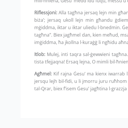
mill-ħniena, Ġesu’ medd idu fuqu, messu u q
Riflessjoni:
Alla tagħna jersaq lejn min għan
biża’; jersaq ukoll lejn min għandu ġdiem
mġiddma, iktar u iktar uliedu l-bnedmin. Ġe
tagħna”. Biex jagħmel dan, kien meħud, msa
imġiddma, ħa jkollna l-kuraġġ li ngħidu aħna wk
Itlob:
Mulej, inti taqra sal-ġewwieni tagħna
tista tfejjaqna! Ersaq lejna, O mimli bil-ħn
Agħmel:
Kif rajna Ġesu’ ma kienx iwarrab l
jersqu lejh bil-fidi, u li jmorru juru ruħhom 
tal-Qrar, biex f’isem Ġesu’ jagħtina l-grazzja t