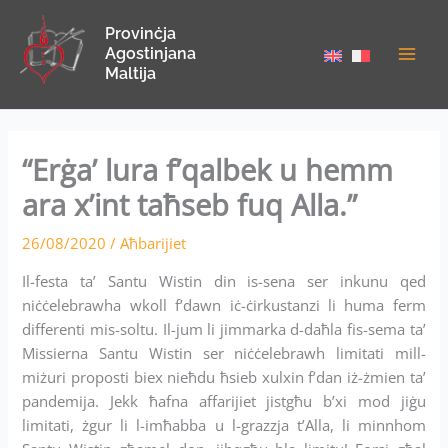
Skip
Provinċja
to
Agostinjana
content
Maltija
“Erġa’ lura f’qalbek u hemm
ara x’int taħseb fuq Alla.”
26/08/2020
/
Aħbarijiet
Il-festa ta’ Santu Wistin din is-sena ser inkunu qed
niċċelebrawha wkoll f’dawn iċ-ċirkustanzi li huma ferm
differenti mis-soltu. Il-jum li jimmarka d-daħla fis-sema ta’
Missierna Santu Wistin ser niċċelebrawh limitati mill-
miżuri proposti biex nieħdu ħsieb xulxin f’dan iż-żmien ta’
pandemija. Jekk ħafna affarijiet jistgħu b’xi mod jiġu
limitati, żgur li l-imħabba u l-grazzja t’Alla, li minnhom