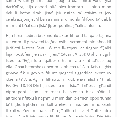
Santu Wistin għamel don, jibqgħu bla limitu! Forsi għal
darb’oħra, hija opportunità biex immorru lil hinn minn
dak li ħafna drabi jista’ jsir rutina ta’ attivitajiet jew
ċelebrazzjonijiet ’il barra minna, u nidħlu fil-fond ta’ dak li
mument bħal dan jista’ jipproponilna għalina nfusna.
Hija forsi stedina biex nidħlu aktar fil-fond tal-qalb tagħna
u hemm fil-ġewwieni tagħna nsibu verament min aħna kif
jirrifletti l-istess Santu Wistin fl-Istqarrijiet tiegħu: “Qalbi
hija l-post fejn jien dak li jien.” (Stqarr. X, 3,4) U allura tiġi l-
istedina: “Erġa’ lura f’qalbek u hemm ara x’int taħseb fuq
Alla. Għax hemmhekk hemm ix-xbieha ta’ Alla. Kristu jgħix
ġewwa fik u ġewwa fik int qiegħed tiġġedded skont ix-
xbieha ta’ Alla. Agħraf lill-awtur mix-xbieha nnifisha.” (Trat.
Ev. Ġw. 18,10) Din hija stedina mill-isbaħ li nħoss li għandi
nipproponi f’dan il-mument bi stedina biex b’din l-
attitudni nfittxu li nagħmlu minn dan iż-żmien opportunità
ta’ tiġdid li jibda minn kull wieħed minna. Kemm hu sabiħ
li kull wieħed minna jsib ħin għalih u fis-skiet iħaffer biex
isib lil Alla li jgħammar fih fil-verità u s-sinċerità. Din hija