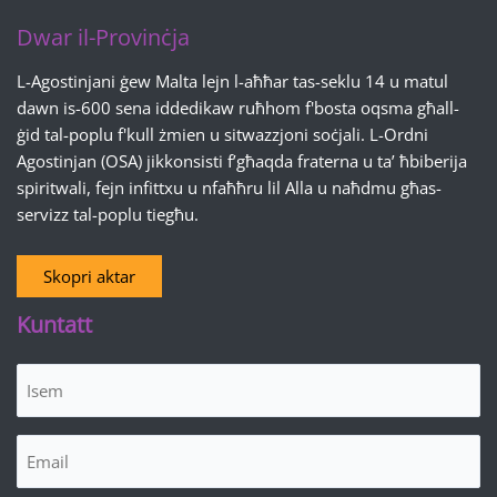
Dwar il-Provinċja
L-Agostinjani ġew Malta lejn l-aħħar tas-seklu 14 u matul
dawn is-600 sena iddedikaw ruħhom f'bosta oqsma għall-
ġid tal-poplu f'kull żmien u sitwazzjoni soċjali. L-Ordni
Agostinjan (OSA) jikkonsisti f’għaqda fraterna u ta’ ħbiberija
spiritwali, fejn infittxu u nfaħħru lil Alla u naħdmu għas-
servizz tal-poplu tiegħu.
Skopri aktar
Kuntatt
Isem
(Required)
Email
(Required)