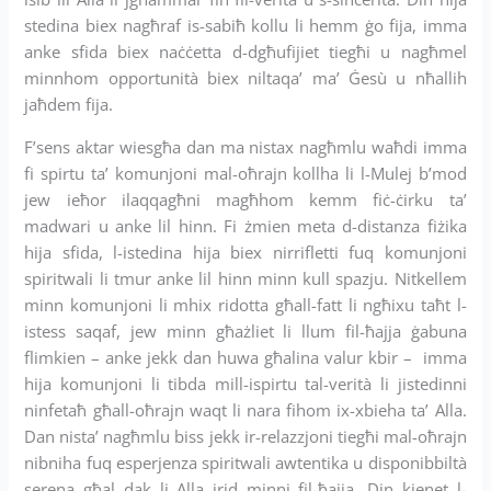
stedina biex nagħraf is-sabiħ kollu li hemm ġo fija, imma
anke sfida biex naċċetta d-dgħufijiet tiegħi u nagħmel
minnhom opportunità biex niltaqa’ ma’ Ġesù u nħallih
jaħdem fija.
F’sens aktar wiesgħa dan ma nistax nagħmlu waħdi imma
fi spirtu ta’ komunjoni mal-oħrajn kollha li l-Mulej b’mod
jew ieħor ilaqqagħni magħhom kemm fiċ-ċirku ta’
madwari u anke lil hinn. Fi żmien meta d-distanza fiżika
hija sfida, l-istedina hija biex nirrifletti fuq komunjoni
spiritwali li tmur anke lil hinn minn kull spazju. Nitkellem
minn komunjoni li mhix ridotta għall-fatt li ngħixu taħt l-
istess saqaf, jew minn għażliet li llum fil-ħajja ġabuna
flimkien – anke jekk dan huwa għalina valur kbir – imma
hija komunjoni li tibda mill-ispirtu tal-verità li jistedinni
ninfetaħ għall-oħrajn waqt li nara fihom ix-xbieha ta’ Alla.
Dan nista’ nagħmlu biss jekk ir-relazzjoni tiegħi mal-oħrajn
nibniha fuq esperjenza spiritwali awtentika u disponibbiltà
serena għal dak li Alla jrid minni fil-ħajja. Din kienet l-