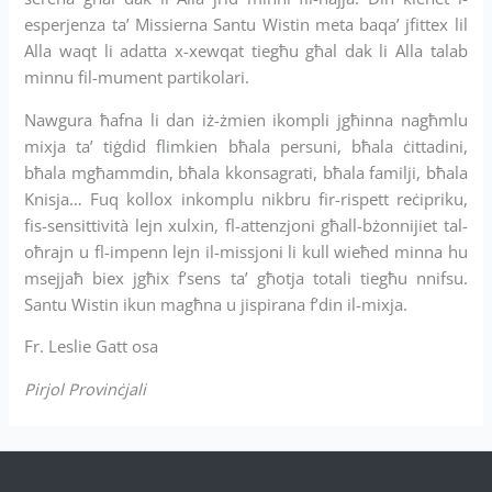
esperjenza ta’ Missierna Santu Wistin meta baqa’ jfittex lil
Alla waqt li adatta x-xewqat tiegħu għal dak li Alla talab
minnu fil-mument partikolari.
Nawgura ħafna li dan iż-żmien ikompli jgħinna nagħmlu
mixja ta’ tiġdid flimkien bħala persuni, bħala ċittadini,
bħala mgħammdin, bħala kkonsagrati, bħala familji, bħala
Knisja… Fuq kollox inkomplu nikbru fir-rispett reċipriku,
fis-sensittività lejn xulxin, fl-attenzjoni għall-bżonnijiet tal-
oħrajn u fl-impenn lejn il-missjoni li kull wieħed minna hu
msejjaħ biex jgħix f’sens ta’ għotja totali tiegħu nnifsu.
Santu Wistin ikun magħna u jispirana f’din il-mixja.
Fr. Leslie Gatt osa
Pirjol Provinċjali