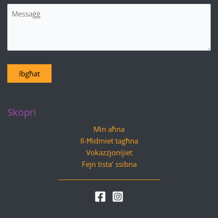
Messaġġ
Ibgħat
Skopri
Min aħna
Il-Ħidmiet tagħna
Vokazzjonijiet
Fejn tista’ ssibna