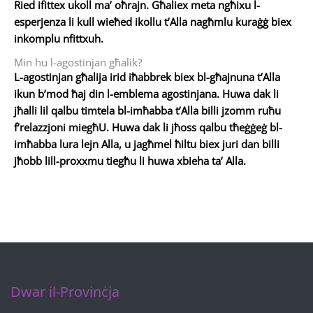
Ried ifittex ukoll ma’ oħrajn. Għaliex meta ngħixu l-
esperjenza li kull wieħed ikollu t’Alla nagħmlu kuraġġ biex
inkomplu nfittxuh.
Min hu l-agostinjan għalik?
L-agostinjan għalija irid iħabbrek biex bl-għajnuna t’Alla
ikun b’mod ħaj din l-emblema agostinjana. Huwa dak li
jħalli lil qalbu timtela bl-imħabba t’Alla billi jzomm ruħu
f’relazzjoni miegħU. Huwa dak li jħoss qalbu tħeġġeġ bl-
imħabba lura lejn Alla, u jagħmel ħiltu biex juri dan billi
jħobb lill-proxxmu tiegħu li huwa xbieha ta’ Alla.
Dwar il-Provinċja