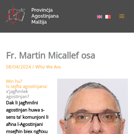
Skip
Provinċja
to
Agostinjana
content
Maltija
Fr. Martin Micallef osa
08/04/2024
/
Who We Are
Min hu?
Is-sejħa agostinjana:
x’jagħmlek
agostinjan?
Dak li jagħmilni
agostinjan huwa s-
sens ta’ komunjoni li
aħna l-Agostinjani
msejħin biex ngħixu