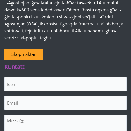
L-Agostinjani ġew Malta lejn l-aħħar tas-seklu 14 u matul
dawn is-600 sena iddedikaw ruħhom f'bosta oqsma għall-
ġid tal-poplu f'kull żmien u sitwazzjoni soċjali. L-Ordni
Agostinjan (OSA) jikkonsisti f’għaqda fraterna u ta’ ħbiberija
spiritwali, fejn infittxu u nfaħħru lil Alla u naħdmu għas-
servizz tal-poplu tiegħu.
Skopri aktar
Kuntatt
Isem
(Required)
Email
(Required)
Messaġġ