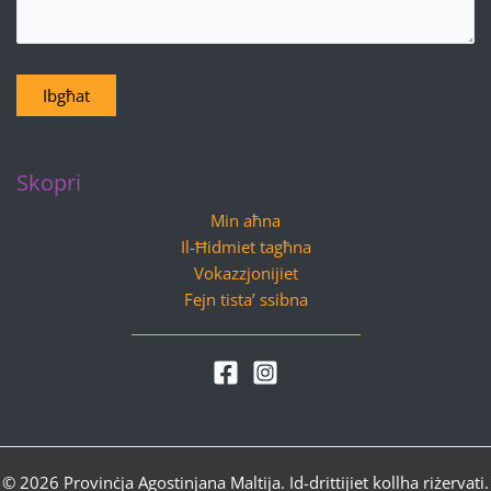
Ibgħat
Skopri
Min aħna
Il-Ħidmiet tagħna
Vokazzjonijiet
Fejn tista’ ssibna
© 2026 Provinċja Agostinjana Maltija. Id-drittijiet kollha riżervati.