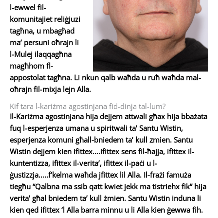
l-ewwel fil-
komunitajiet reliġjuzi
tagħna, u mbagħad
ma’ persuni oħrajn li
l-Mulej ilaqqagħna
magħhom fl-
appostolat tagħna. Li nkun qalb waħda u ruħ waħda mal-
oħrajn fil-mixja lejn Alla.
Kif tara l-kariżma agostinjana fid-dinja tal-lum?
Il-Kariżma agostinjana hija dejjem attwali għax hija bbażata
fuq l-esperjenza umana u spiritwali ta’ Santu Wistin,
esperjenza komuni għall-bniedem ta’ kull zmien. Santu
Wistin dejjem kien ifittex….ifittex sens fil-ħajja, ifittex il-
kuntentizza, ifittex il-verita’, ifittex il-paċi u l-
ġustizzja…..f’kelma waħda jfittex lil Alla. Il-frażi famuża
tiegħu “Qalbna ma ssib qatt kwiet jekk ma tistriehx fik” hija
verita’ għal bniedem ta’ kull żmien. Santu Wistin induna li
kien qed ifittex ‘l Alla barra minnu u li Alla kien ġewwa fih.