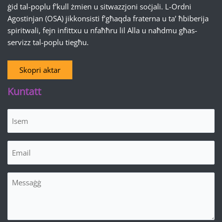
ġid tal-poplu f'kull żmien u sitwazzjoni soċjali. L-Ordni
Agostinjan (OSA) jikkonsisti f’għaqda fraterna u ta’ ħbiberija
spiritwali, fejn infittxu u nfaħħru lil Alla u naħdmu għas-
servizz tal-poplu tiegħu.
Skopri aktar
Kuntatt
Isem
(Required)
Email
(Required)
Messaġġ