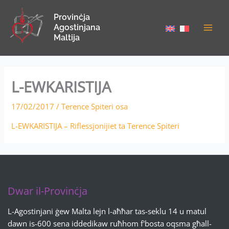
Skip
Provinċja
to
Agostinjana
content
Maltija
L-EWKARISTIJA
17/02/2017
/
Terence Spiteri osa
L-EWKARISTIJA – Riflessjonijiet ta Terence Spiteri
Dwar il-Provinċja
L-Agostinjani ġew Malta lejn l-aħħar tas-seklu 14 u matul
dawn is-600 sena iddedikaw ruħhom f'bosta oqsma għall-