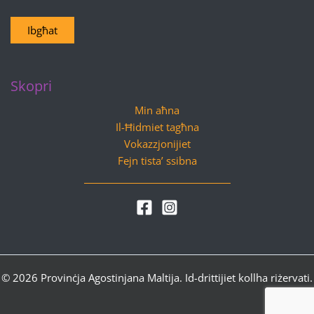
Ibgħat
Skopri
Min aħna
Il-Ħidmiet tagħna
Vokazzjonijiet
Fejn tista’ ssibna
© 2026 Provinċja Agostinjana Maltija. Id-drittijiet kollha riżervati.