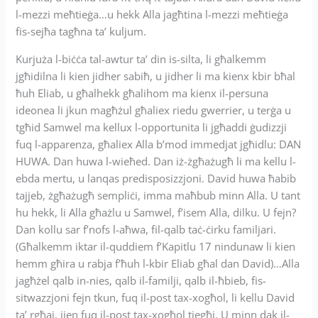
l-mezzi meħtieġa…u hekk Alla jagħtina l-mezzi meħtieġa
fis-sejħa tagħna ta’ kuljum.
Kurjuża l-biċċa tal-awtur ta’ din is-silta, li għalkemm
jgħidilna li kien jidher sabiħ, u jidher li ma kienx kbir bħal
ħuh Eliab, u għalhekk għalihom ma kienx il-persuna
ideonea li jkun magħżul għaliex riedu gwerrier, u terġa u
tgħid Samwel ma kellux l-opportunita li jgħaddi ġudizzji
fuq l-apparenza, għaliex Alla b’mod immedjat jgħidlu: DAN
HUWA. Dan huwa l-wieħed. Dan iż-żgħażugħ li ma kellu l-
ebda mertu, u lanqas predisposizzjoni. David huwa ħabib
tajjeb, żgħażugħ sempliċi, imma maħbub minn Alla. U tant
hu hekk, li Alla għażlu u Samwel, f’isem Alla, dilku. U fejn?
Dan kollu sar f’nofs l-aħwa, fil-qalb taċ-ċirku familjari.
(Għalkemm iktar il-quddiem f’Kapitlu 17 nindunaw li kien
hemm għira u rabja f’ħuh l-kbir Eliab għal dan David)…Alla
jagħżel qalb in-nies, qalb il-familji, qalb il-ħbieb, fis-
sitwazzjoni fejn tkun, fuq il-post tax-xogħol, li kellu David
ta’ rgħaj, jien fuq il-post tax-xogħol tiegħi. U minn dak il-