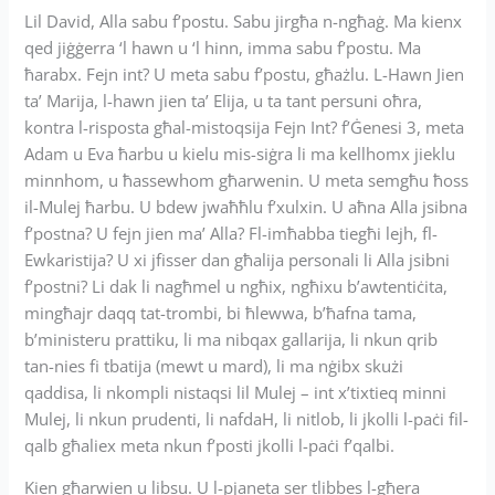
Lil David, Alla sabu f’postu. Sabu jirgħa n-ngħaġ. Ma kienx
qed jiġġerra ‘l hawn u ‘l hinn, imma sabu f’postu. Ma
ħarabx. Fejn int? U meta sabu f’postu, għażlu. L-Hawn Jien
ta’ Marija, l-hawn jien ta’ Elija, u ta tant persuni oħra,
kontra l-risposta għal-mistoqsija Fejn Int? f’Ġenesi 3, meta
Adam u Eva ħarbu u kielu mis-siġra li ma kellhomx jieklu
minnhom, u ħassewhom għarwenin. U meta semgħu ħoss
il-Mulej ħarbu. U bdew jwaħħlu f’xulxin. U aħna Alla jsibna
f’postna? U fejn jien ma’ Alla? Fl-imħabba tiegħi lejh, fl-
Ewkaristija? U xi jfisser dan għalija personali li Alla jsibni
f’postni? Li dak li nagħmel u ngħix, ngħixu b’awtentiċita,
mingħajr daqq tat-trombi, bi ħlewwa, b’ħafna tama,
b’ministeru prattiku, li ma nibqax gallarija, li nkun qrib
tan-nies fi tbatija (mewt u mard), li ma nġibx skużi
qaddisa, li nkompli nistaqsi lil Mulej – int x’tixtieq minni
Mulej, li nkun prudenti, li nafdaH, li nitlob, li jkolli l-paċi fil-
qalb għaliex meta nkun f’posti jkolli l-paċi f’qalbi.
Kien għarwien u libsu. U l-pjaneta ser tlibbes l-għera