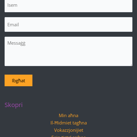
Isem
(Required)
Email
(Required)
Messaġġ
Ibgħat
Skopri
Min aħna
Il-Ħidmiet tagħna
Vokazzjonijiet