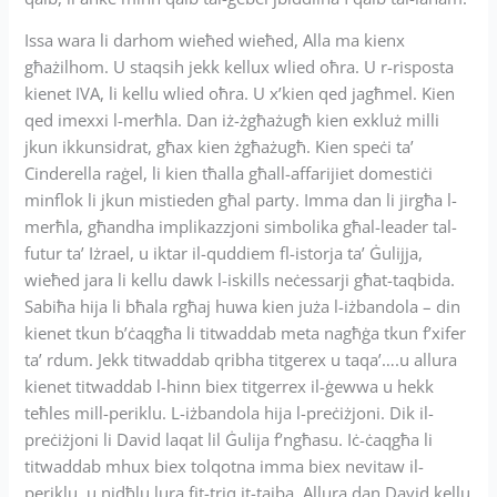
Issa wara li darhom wieħed wieħed, Alla ma kienx
għażilhom. U staqsih jekk kellux wlied oħra. U r-risposta
kienet IVA, li kellu wlied oħra. U x’kien qed jagħmel. Kien
qed imexxi l-merħla. Dan iż-żgħażugħ kien exkluż milli
jkun ikkunsidrat, għax kien żgħażugħ. Kien speċi ta’
Cinderella raġel, li kien tħalla għall-affarijiet domestiċi
minflok li jkun mistieden għal party. Imma dan li jirgħa l-
merħla, għandha implikazzjoni simbolika għal-leader tal-
futur ta’ Iżrael, u iktar il-quddiem fl-istorja ta’ Ġulijja,
wieħed jara li kellu dawk l-iskills neċessarji għat-taqbida.
Sabiħa hija li bħala rgħaj huwa kien juża l-iżbandola – din
kienet tkun b’ċaqgħa li titwaddab meta nagħġa tkun f’xifer
ta’ rdum. Jekk titwaddab qribha titgerex u taqa’….u allura
kienet titwaddab l-hinn biex titgerrex il-ġewwa u hekk
teħles mill-periklu. L-iżbandola hija l-preċiżjoni. Dik il-
preċiżjoni li David laqat lil Ġulija f’ngħasu. Iċ-ċaqgħa li
titwaddab mhux biex tolqotna imma biex nevitaw il-
periklu, u nidħlu lura fit-triq it-tajba. Allura dan David kellu