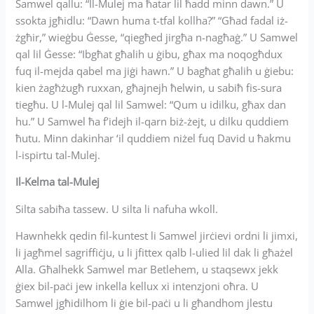
Samwel qallu: “Il-Mulej ma ħatar lil ħadd minn dawn.” U
ssokta jgħidlu: “Dawn huma t-tfal kollha?” “Għad fadal iż-
żgħir,” wieġbu Ġesse, “qiegħed jirgħa n-nagħaġ.” U Samwel
qal lil Ġesse: “Ibgħat għalih u ġibu, għax ma noqogħdux
fuq il-mejda qabel ma jiġi hawn.” U bagħat għalih u ġiebu:
kien żagħżugħ ruxxan, għajnejh ħelwin, u sabiħ fis-sura
tiegħu. U l-Mulej qal lil Samwel: “Qum u idilku, għax dan
hu.” U Samwel ħa f’idejh il-qarn biż-żejt, u dilku quddiem
ħutu. Minn dakinhar ‘il quddiem niżel fuq David u ħakmu
l-ispirtu tal-Mulej.
Il-Kelma tal-Mulej
Silta sabiħa tassew. U silta li nafuha wkoll.
Hawnhekk qedin fil-kuntest li Samwel jirċievi ordni li jimxi,
li jagħmel sagriffiċju, u li jfittex qalb l-ulied lil dak li għażel
Alla. Għalhekk Samwel mar Betlehem, u staqsewx jekk
ġiex bil-paċi jew inkella kellux xi intenzjoni oħra. U
Samwel jgħidilhom li ġie bil-paċi u li għandhom jlestu