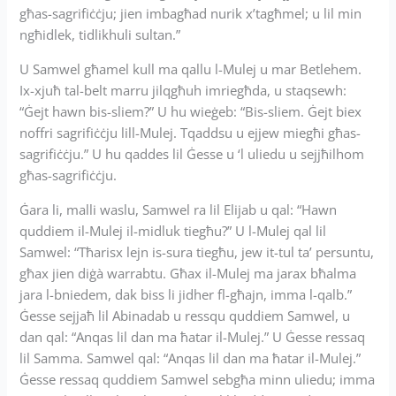
għas-sagrifiċċju; jien imbagħad nurik x’tagħmel; u lil min
ngħidlek, tidlikhuli sultan.”
U Samwel għamel kull ma qallu l-Mulej u mar Betlehem.
Ix-xjuħ tal-belt marru jilqgħuh imriegħda, u staqsewh:
“Ġejt hawn bis-sliem?” U hu wieġeb: “Bis-sliem. Ġejt biex
noffri sagrifiċċju lill-Mulej. Tqaddsu u ejjew miegħi għas-
sagrifiċċju.” U hu qaddes lil Ġesse u ‘l uliedu u sejjħilhom
għas-sagrifiċċju.
Ġara li, malli waslu, Samwel ra lil Elijab u qal: “Hawn
quddiem il-Mulej il-midluk tiegħu?” U l-Mulej qal lil
Samwel: “Tħarisx lejn is-sura tiegħu, jew it-tul ta’ persuntu,
għax jien diġà warrabtu. Għax il-Mulej ma jarax bħalma
jara l-bniedem, dak biss li jidher fl-għajn, imma l-qalb.”
Ġesse sejjaħ lil Abinadab u ressqu quddiem Samwel, u
dan qal: “Anqas lil dan ma ħatar il-Mulej.” U Ġesse ressaq
lil Samma. Samwel qal: “Anqas lil dan ma ħatar il-Mulej.”
Ġesse ressaq quddiem Samwel sebgħa minn uliedu; imma