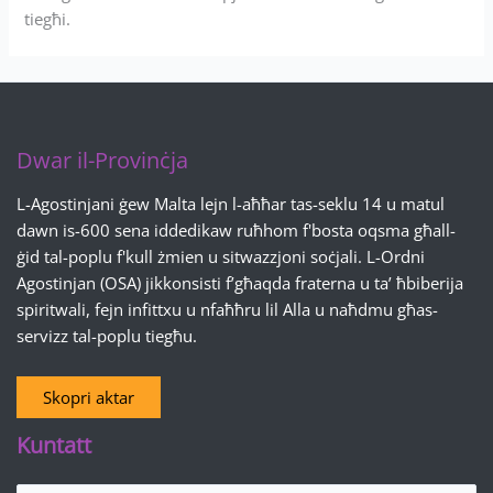
tiegħi.
Dwar il-Provinċja
L-Agostinjani ġew Malta lejn l-aħħar tas-seklu 14 u matul
dawn is-600 sena iddedikaw ruħhom f'bosta oqsma għall-
ġid tal-poplu f'kull żmien u sitwazzjoni soċjali. L-Ordni
Agostinjan (OSA) jikkonsisti f’għaqda fraterna u ta’ ħbiberija
spiritwali, fejn infittxu u nfaħħru lil Alla u naħdmu għas-
servizz tal-poplu tiegħu.
Skopri aktar
Kuntatt