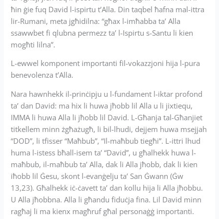
ħin ġie fuq David l-ispirtu t’Alla. Din taqbel ħafna mal-ittra
lir-Rumani, meta jgħidilna: “għax l-imħabba ta’ Alla
ssawwbet fi qlubna permezz ta’ l-Ispirtu s-Santu li kien
mogħti lilna”.
L-ewwel komponent importanti fil-vokazzjoni hija l-pura
benevolenza t’Alla.
Nara hawnhekk il-prinċipju u l-fundament l-iktar profond
ta’ dan David: ma hix li huwa jħobb lil Alla u li jixtiequ,
IMMA li huwa Alla li jħobb lil David. L-Għanja tal-Għanjiet
titkellem minn żgħażugħ, li bil-lhudi, dejjem huwa msejjah
“DOD”, li tfisser “Maħbub”, “Il-maħbub tiegħi”. L-ittri lhud
huma l-istess bħall-isem ta’ “David”, u għalhekk huwa l-
maħbub, il-maħbub ta’ Alla, dak li Alla jħobb, dak li kien
iħobb lil Ġesu, skont l-evanġelju ta’ San Ġwann (Ġw
13,23). Għalhekk iċ-ċavett ta’ dan kollu hija li Alla jħobbu.
U Alla jħobbna. Alla li għandu fiduċja fina. Lil David minn
ragħaj li ma kienx magħruf għal personaġġ importanti.