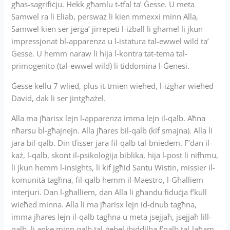
għas-sagrifiċju. Hekk għamlu t-tfal ta’ Ġesse. U meta
Samwel ra li Eliab, persważ li kien mmexxi minn Alla,
Samwel kien ser jerġa’ jirrepeti l-iżball li għamel li jkun
impressjonat bl-apparenza u l-istatura tal-ewwel wild ta’
Ġesse. U hemm naraw li hija l-kontra tat-tema tal-
primogenito (tal-ewwel wild) li tiddomina l-Ġenesi.
Ġesse kellu 7 wlied, plus it-tmien wieħed, l-iżgħar wieħed
David, dak li ser jintgħażel.
Alla ma jħarisx lejn l-apparenza imma lejn il-qalb. Aħna
nħarsu bl-għajnejn. Alla jħares bil-qalb (kif smajna). Alla li
jara bil-qalb. Din tfisser jara fil-qalb tal-bniedem. F’dan il-
każ, l-qalb, skont il-psikoloġija biblika, hija l-post li nifhmu,
li jkun hemm l-insights, li kif jgħid Santu Wistin, missier il-
komunità tagħna, fil-qalb hemm il-Maestro, l-Għalliem
interjuri. Dan l-għalliem, dan Alla li għandu fiduċja f’kull
wieħed minna. Alla li ma jħarisx lejn id-dnub tagħna,
imma jħares lejn il-qalb tagħna u meta jsejjaħ, jsejjaħ lill-
qalb, li anke minn qalb tal-ġebel jbiddilha f’qalb tal-laħam.