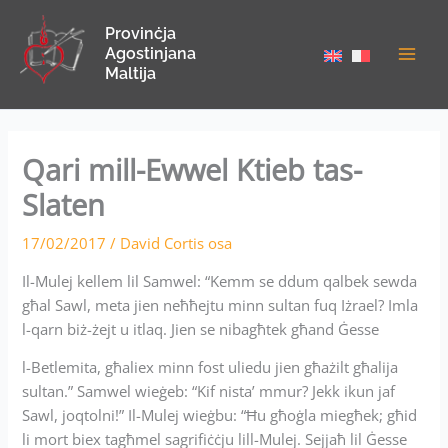
Skip
Provinċja
to
Agostinjana
content
Maltija
Qari mill-Ewwel Ktieb tas-
Slaten
17/02/2017
/
David Cortis osa
Il-Mulej kellem lil Samwel: “Kemm se ddum qalbek sewda
għal Sawl, meta jien neħħejtu minn sultan fuq Iżrael? Imla
l-qarn biż-żejt u itlaq. Jien se nibagħtek għand Ġesse
l-Betlemita, għaliex minn fost uliedu jien għażilt għalija
sultan.” Samwel wieġeb: “Kif nista’ mmur? Jekk ikun jaf
Sawl, joqtolni!” Il-Mulej wieġbu: “Ħu għoġla miegħek; għid
li mort biex tagħmel sagrifiċċju lill-Mulej. Sejjaħ lil Ġesse