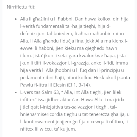
Nirriflettu ftit:
Alla li għażilni u li ħabbni. Dan huwa kollox, din hija
l-verità fundamentali tal-ħajja tiegħi, hija d-
defenizzjoni tal-bniedem, li aħna maħbubin minn
Alla, li Alla għandu fiduċja fina. Jekk Alla ma kienx l-
ewwel li ħabbni, jien kieku ma qiegħedx hawn
illum. Jista’ jkun li seta’ ġara kwalunkwe ħapa, jista’
jkun li tlift il-vokazzjoni, l-grazzja, anke il-fidi, imma
hija verità li Alla jħobbni u li fuq dan il-prinċipju u
pedament nibni ħajti, nibni kollox. Hekk ukoll jkanta
Pawlu fl-ittra lil Efesin (Ef 1, 3-14).
L-vers tas-Salm 63, “ Alla, int Alla tiegħi, jien lilek
infittex” issa jidher aktar ċar. Huwa Alla li ma jridx
jitlef qatt l-inizjattiva tas-salvazzjoni tiegħi, tal-
ħniena/misericordia tiegħu u tat-tenerezza għalija, u
li kontinwament jqajjem ġo fija x-xewqa li nfittxu, li
nfittex lil wiċċu, ta’ kuljum.