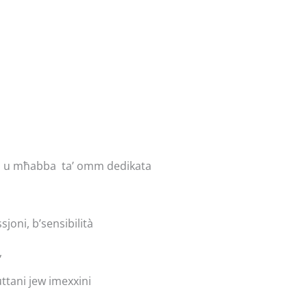
ena u mħabba ta’ omm dedikata
joni, b’sensibilità
,
ttani jew imexxini