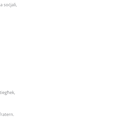
a soċjali,
 tiegħek,
fratern.