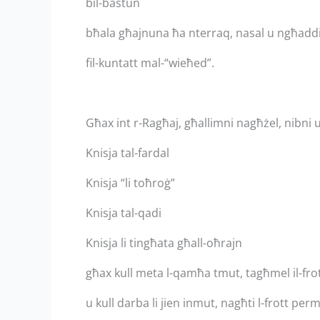
bil-bastun
bħala għajnuna ħa nterraq, nasal u ngħaddi 
fil-kuntatt mal-“wieħed”.
Għax int r-Ragħaj, għallimni nagħżel, nibni u 
Knisja tal-fardal
Knisja “li toħroġ”
Knisja tal-qadi
Knisja li tingħata għall-oħrajn
għax kull meta l-qamħa tmut, tagħmel il-frot
u kull darba li jien inmut, nagħti l-frott per