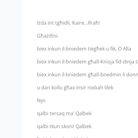
Iżda int tgħidli, Kaire…Ifraħ!
Għażiltni
biex inkun il-bniedem tiegħek u fik, O Alla
biex inkun il-bniedem għall-Knisja fid-dinja 
biex inkun il-bniedem għall-bnedmin li donnh
u dan kollu għax insir nixbah lilek
fejn
qalbi tersaq ma’ Qalbek
qalbi tkun skont Qalbek