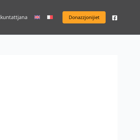
kkuntattjana
Donazzjonijiet