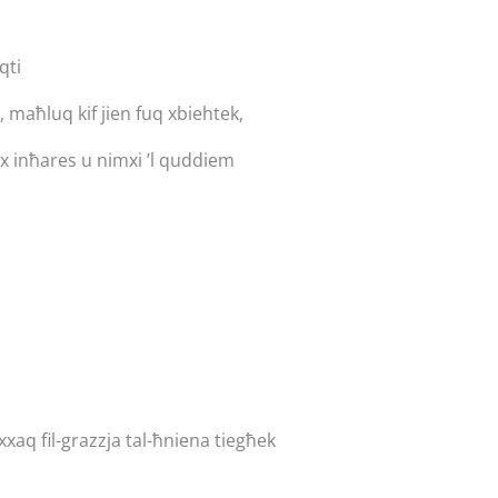
iqti
, maħluq kif jien fuq xbiehtek,
ex inħares u nimxi ’l quddiem
xaq fil-grazzja tal-ħniena tiegħek