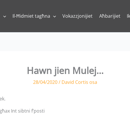
a
Il-Ħidmiet tagħna
Vokazzjonijiet
Aħbarijiet
I
Hawn jien Mulej…
28/04/2020
/
David Cortis osa
ek.
ħax Int sibtni f’posti