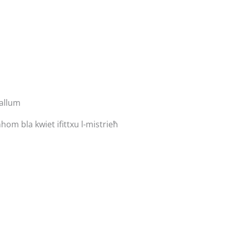
tallum
om bla kwiet ifittxu l-mistrieħ