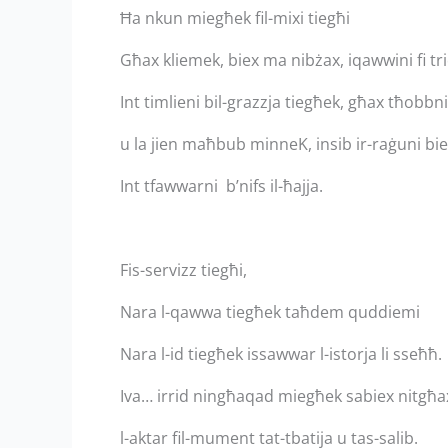
Ħa nkun miegħek fil-mixi tiegħi
Għax kliemek, biex ma nibżax, iqawwini fi tr
Int timlieni bil-grazzja tiegħek, għax tħobbni
u la jien maħbub minneK, insib ir-raġuni bi
Int tfawwarni b’nifs il-ħajja.
Fis-servizz tiegħi,
Nara l-qawwa tiegħek taħdem quddiemi
Nara l-id tiegħek issawwar l-istorja li sseħħ.
Iva… irrid ningħaqad miegħek sabiex nitgħax
l-aktar fil-mument tat-tbatija u tas-salib.