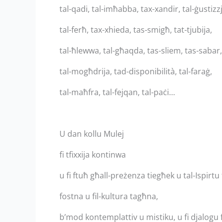
tal-qadi, tal-imħabba, tax-xandir, tal-ġustizzj
tal-ferħ, tax-xhieda, tas-smigħ, tat-tjubija,
tal-ħlewwa, tal-għaqda, tas-sliem, tas-sabar,
tal-mogħdrija, tad-disponibilità, tal-faraġ,
tal-maħfra, tal-fejqan, tal-paċi…
U dan kollu Mulej
fi tfixxija kontinwa
u fi ftuħ għall-preżenza tiegħek u tal-Ispirtu
fostna u fil-kultura tagħna,
b’mod kontemplattiv u mistiku, u fi djalogu 