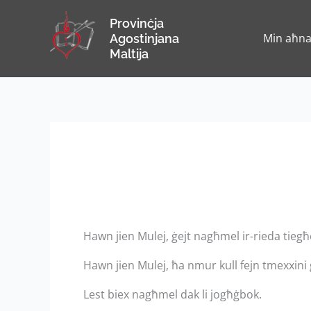
Skip
Provinċja
to
Min aħn
Agostinjana
content
Maltija
Hawn jien Mulej, ġejt nagħmel ir-rieda tiegħ
Hawn jien Mulej, ħa nmur kull fejn tmexxini g
Lest biex nagħmel dak li jogħġbok.