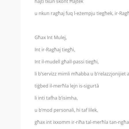
ħajti tkun skont Ħajtek
u nkun ragħaj fuq l-eżempju tiegħek, ir-Ragħa
Għax Int Mulej,
Int ir-Ragħaj tiegħi,
Int il-mudell għall-passi tiegħi,
li b’servizz mimli mħabba u b’relazzjonijiet 
tiġbed il-merħla lejn is-sigurtà
li inti tafha b’isimha,
u b’mod personali, hi taf lilek,
għax int ixxomm ir-riħa tal-merħla tan-ngħa