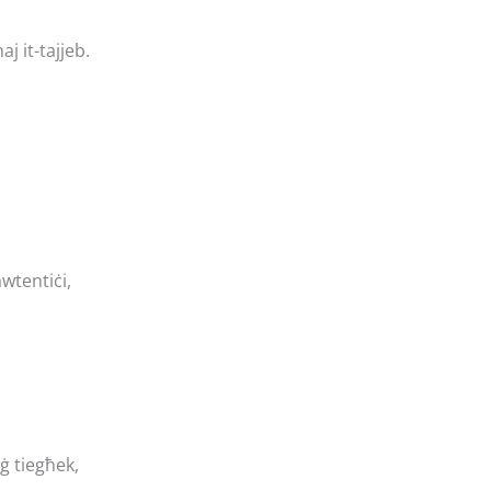
j it-tajjeb.
awtentiċi,
ġ tiegħek,