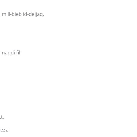
mill-bieb id-dejjaq,
naqdi fil-
t,
mezz