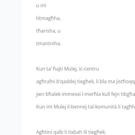
u int
titmagħha,
tħarisha, u
tmantniha.
Kun ta’ ħajti Mulej, iċ-ċentru
agħrafni b’qaddej tiegħek, li bla ma jistħoqql
jien bħalek immexxi l-merħla kull fejn tibgħa
Kun int Mulej il-bennej tal-komunità li tagħ
Agħtini qalb li tixbah lil tiegħek.