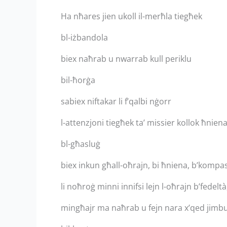
Ha nħares jien ukoll il-merħla tiegħek
bl-iżbandola
biex naħrab u nwarrab kull periklu
bil-ħorġa
sabiex niftakar li f’qalbi nġorr
l-attenzjoni tiegħek ta’ missier kollok ħni
bl-għasluġ
biex inkun għall-oħrajn, bi ħniena, b’kompass
li noħroġ minni innifsi lejn l-oħrajn b’fedeltà
mingħajr ma naħrab u fejn nara x’qed jimbu