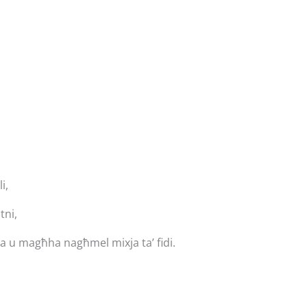
i,
tni,
ha u magħha nagħmel mixja ta’ fidi.