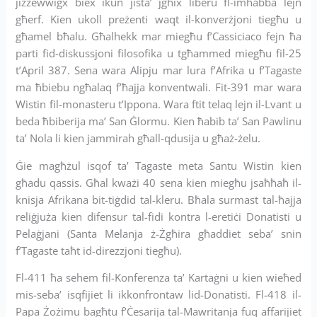
jiżżewwiġx biex ikun jista’ jgħix liberu fl-imħabba lejn
għerf. Kien ukoll preżenti waqt il-konverżjoni tiegħu u
għamel bħalu. Għalhekk mar miegħu f’Cassiciaco fejn ħa
parti fid-diskussjoni filosofika u tgħammed miegħu fil-25
t’April 387. Sena wara Alipju mar lura f’Afrika u f’Tagaste
ma ħbiebu ngħalaq f’ħajja konventwali. Fit-391 mar wara
Wistin fil-monasteru t’Ippona. Wara ftit telaq lejn il-Lvant u
beda ħbiberija ma’ San Ġlormu. Kien ħabib ta’ San Pawlinu
ta’ Nola li kien jammirah għall-qdusija u għaż-żelu.
Ġie magħżul isqof ta’ Tagaste meta Santu Wistin kien
għadu qassis. Għal kważi 40 sena kien miegħu jsaħħaħ il-
knisja Afrikana bit-tiġdid tal-kleru. Bħala surmast tal-ħajja
reliġjuża kien difensur tal-fidi kontra l-eretiċi Donatisti u
Pelaġjani (Santa Melanja ż-Żgħira għaddiet seba’ snin
f’Tagaste taħt id-direzzjoni tiegħu).
Fl-411 ħa sehem fil-Konferenza ta’ Kartaġni u kien wieħed
mis-seba’ isqfijiet li ikkonfrontaw lid-Donatisti. Fl-418 il-
Papa Żożimu bagħtu f’Ċesarija tal-Mawritanja fuq affarijiet