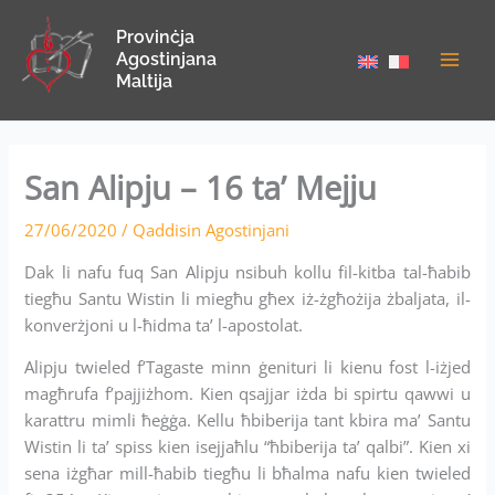
Skip
Provinċja
to
Agostinjana
content
Maltija
San Alipju – 16 ta’ Mejju
27/06/2020
/
Qaddisin Agostinjani
Dak li nafu fuq San Alipju nsibuh kollu fil-kitba tal-ħabib
tiegħu Santu Wistin li miegħu għex iż-żgħożija żbaljata, il-
konverżjoni u l-ħidma ta’ l-apostolat.
Alipju twieled f’Tagaste minn ġenituri li kienu fost l-iżjed
magħrufa f’pajjiżhom. Kien qsajjar iżda bi spirtu qawwi u
karattru mimli ħeġġa. Kellu ħbiberija tant kbira ma’ Santu
Wistin li ta’ spiss kien isejjaħlu “ħbiberija ta’ qalbi”. Kien xi
sena iżgħar mill-ħabib tiegħu li bħalma nafu kien twieled