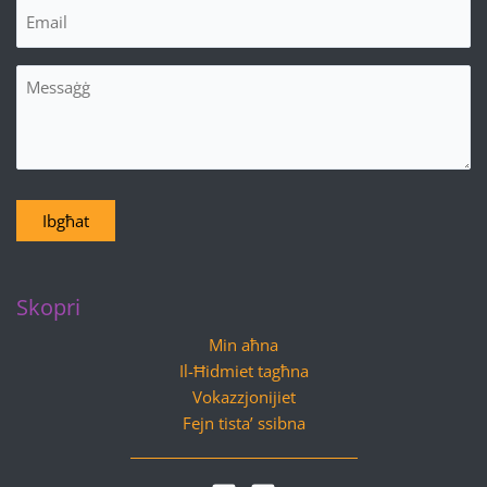
Email
(Required)
Messaġġ
Ibgħat
Skopri
Min aħna
Il-Ħidmiet tagħna
Vokazzjonijiet
Fejn tista’ ssibna