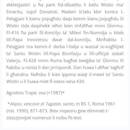
ekkleżjastiċi u ħa parti fid-dibattitu li kellu Wistin ma’
Emeritu, isqof Donatisti. Ħadem b’żelu kbir kontra l-
Pelaġjani li kienu joqogħdu daqs kemm kienu joqogħdu lil
Wistin iżda daqshekk ieħor kien imfaħħar minn Ġlormu.
Fl-416 ħa parti fil-Konċilju ta’ Milevi fin-Numidja u kiteb
lill-Papa Innoċenzu dwar dal-konċilju. Minħabba l-
Pelaġjani ma kemm-il darba l-Italja u wassal ix-xogħlijiet
ta’ Santu Wistin lill-Papa Bonifazju u lill-uffiċjal statali
Valerju. Fl-428 minn Ruma bagħat tweġiba ta’ Ġlormu lil
ħabibu u nsista li dan jirrispondi. Dan huwa l-aħħar tagħrif
li għandna. Naħsbu li kien Ippona waqt il-mewt ta’ Santu
Wistin u li huwa miet fl-istess sena 430.
Agostino Trapè, osa (+1987)*
*
Alipio, vescovo di Tagaste, santo
, in BS 1, Roma 1961
(rist. 1990), 871-873. Biex inqassru ġew eliminati ċ-
ċitazzjonijiet numerużi li nsibu fit-test.