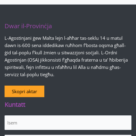
Dwar il-Provinċja
L-Agostinjani ġew Malta lejn l-aħħar tas-seklu 14 u matul
dawn is-600 sena iddedikaw ruħhom f'bosta oqsma għall-
ġid tal-poplu f'kull żmien u sitwazzjoni soċjali. L-Ordni
Agostinjan (OSA) jikkonsisti f’għaqda fraterna u ta’ ħbiberija
spiritwali, fejn infittxu u nfaħħru lil Alla u naħdmu għas-
servizz tal-poplu tiegħu.
Skopri aktar
Kuntatt
Isem
(Required)