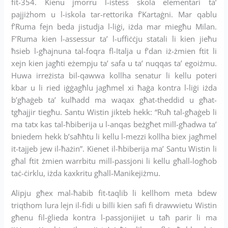
fit-354. Kienu jmorru l-istess skola elementari ta’
pajjiżhom u l-iskola tar-rettorika f’Kartaġni. Mar qablu
f’Ruma fejn beda jistudja l-liġi, iżda mar miegħu Milan.
F’Ruma kien l-assessur ta’ l-uffiċċju statali li kien jieħu
ħsieb l-għajnuna tal-foqra fl-Italja u f’dan iż-żmien ftit li
xejn kien jagħti eżempju ta’ safa u ta’ nuqqas ta’ egoiżmu.
Huwa irreżista bil-qawwa kollha senatur li kellu poteri
kbar u li ried iġġagħlu jagħmel xi ħaġa kontra l-liġi iżda
b’għaġeb ta’ kulħadd ma waqax għat-theddid u għat-
tgħajjir tiegħu. Santu Wistin jikteb hekk: “Ruħ tal-għaġeb li
ma tatx kas tal-ħbiberija u l-anqas beżgħet mill-għadwa ta’
bniedem hekk b’saħħtu li kellu l-mezzi kollha biex jagħmel
it-tajjeb jew il-ħażin”. Kienet il-ħbiberija ma’ Santu Wistin li
għal ftit żmien warrbitu mill-passjoni li kellu għall-logħob
taċ-ċirklu, iżda kaxkritu għall-Manikejiżmu.
Alipju għex mal-ħabib fit-taqlib li kellhom meta bdew
triqthom lura lejn il-fidi u billi kien safi fi drawwietu Wistin
għenu fil-ġlieda kontra l-passjonijiet u taħ parir li ma