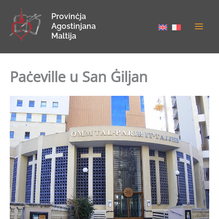
Skip
Provinċja
to
Agostinjana
content
Maltija
Paċeville u San Ġiljan