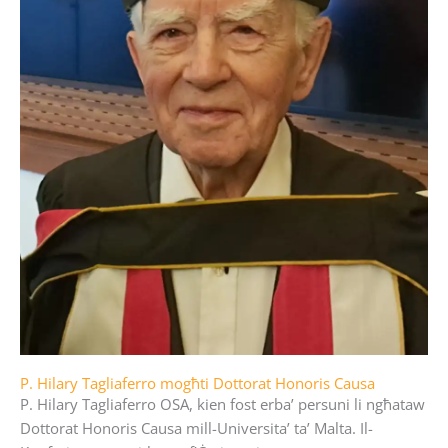
P. Hilary Tagliaferro mogħti Dottorat Honoris Causa
P. Hilary Tagliaferro OSA, kien fost erba’ persuni li ngħataw
Dottorat Honoris Causa mill-Universita’ ta’ Malta. Il-