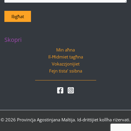
Ibgħat
Skopri
Min aħna
Il-Ħidmiet tagħna
Vokazzjonijiet
Fejn tista’ ssibna
© 2026 Provinċja Agostinjana Maltija. Id-drittijiet kollha riżervati.