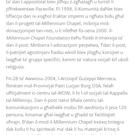
ta’ dan l-appostolat biex jilħqu ż-żgħażagħ u turisti li
jiffrekwentaw Paceville. Fl-1998, il-Komunità daħlet biex
tiffaċċja dan ix-xogħol b’aktar impenn u ngħata bidu għal
dan il-proġett tal-Millennium Chapel, mibnija mid-
donazzjonijiet tan-nies, u li nfetħet fis-sena 2000. Il-
Millennium Chapel Foundation
tieħu ħsieb it-tmexxija ta’
dan il-post. Minbarra l-adorazzjoni perpetwa, f’dan il-post,
il-patrijiet agostinjani ħasbu wkoll biex jilqgħu korsijiet u
laqgħat ta’ gruppi speċifiċi, kemm ta’ natura soċjali kif ukoll
reliġjuża.
Fit-28 ta’ Awwissu 2004, l-Arċisqof Ġużeppi Mercieca,
flimkien mal-Provinċjal Patri Luċjan Borg OSA, fetaħ
uffiċjalment iċ-ċentru tal-WOW, li hi l-id soċjali tal-Kappella
tal-Millennju. Dan il-post iservi bħala ċentru tal-
komunikazzjoni u għalhekk insibu fih awditorju li jesa 120
persuna, kmamar għal-laqgħat u għadd ta’ faċilitajiet
oħrajn. B’dan il-mod il-Millennium Chapel tixtieq tintegra
dak kollu li hu spiritwali ma’ dak li hu materjali b’risq il-