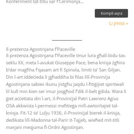
Konferiment tat-titlu sar f’Ċerimonja…
Kompli aqra
Li jmiss »
Il-preżenza Agostinjana f’Paceville
Il-preżenza Agostinjana f’Paceville tmur lura għall-bidu tas-
seklu XX, meta l-avukat Giuseppe Pace, bena knisja żgħira
b’dar magħha f’qasam art fi Spinola, limiti ta’ San Ġiljan.
Din l-art iddeċieda li jgħaddiha bi ħlas lill-Provinċja
Agostinjana sabiex ikunu jistgħu jaqdu l-ħtiġijiet spiritwali
lil kull min kien ser imur joqgħod f’dik il-belt ġdida. Wara li
ġiet aċċettata din l-art, il-Provinċjal Patri Lawrenz Agius
OSA akkwista l-permessi meħtieġa mill-awtoritajiet tal-
knisja. Fit-12 ta’ Lulju 1936, il-Provinċjal bierek il-knisja,
dedikata lill-Madonna tal-Parir it-Tajjeb, wieħed mit-titli
marjani meqjuma fl-Ordni Agostinjan.