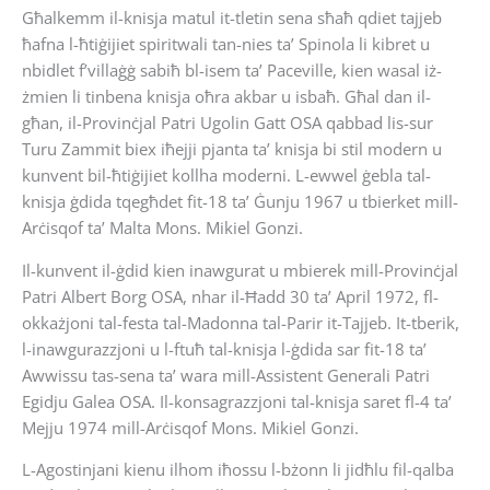
Għalkemm il-knisja matul it-tletin sena sħaħ qdiet tajjeb
ħafna l-ħtiġijiet spiritwali tan-nies ta’ Spinola li kibret u
nbidlet f’villaġġ sabiħ bl-isem ta’ Paceville, kien wasal iż-
żmien li tinbena knisja oħra akbar u isbaħ. Għal dan il-
għan, il-Provinċjal Patri Ugolin Gatt OSA qabbad lis-sur
Turu Zammit biex iħejji pjanta ta’ knisja bi stil modern u
kunvent bil-ħtiġijiet kollha moderni. L-ewwel ġebla tal-
knisja ġdida tqegħdet fit-18 ta’ Ġunju 1967 u tbierket mill-
Arċisqof ta’ Malta Mons. Mikiel Gonzi.
Il-kunvent il-ġdid kien inawgurat u mbierek mill-Provinċjal
Patri Albert Borg OSA, nhar il-Ħadd 30 ta’ April 1972, fl-
okkażjoni tal-festa tal-Madonna tal-Parir it-Tajjeb. It-tberik,
l-inawgurazzjoni u l-ftuħ tal-knisja l-ġdida sar fit-18 ta’
Awwissu tas-sena ta’ wara mill-Assistent Generali Patri
Egidju Galea OSA. Il-konsagrazzjoni tal-knisja saret fl-4 ta’
Mejju 1974 mill-Arċisqof Mons. Mikiel Gonzi.
L-Agostinjani kienu ilhom iħossu l-bżonn li jidħlu fil-qalba