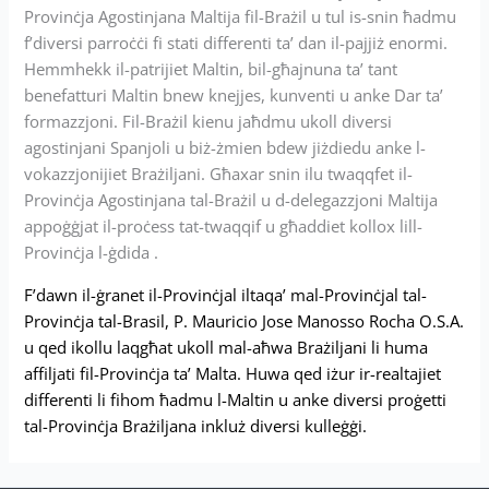
Provinċja Agostinjana Maltija fil-Brażil u tul is-snin ħadmu
f’diversi parroċċi fi stati differenti ta’ dan il-pajjiż enormi.
Hemmhekk il-patrijiet Maltin, bil-għajnuna ta’ tant
benefatturi Maltin bnew knejjes, kunventi u anke Dar ta’
formazzjoni. Fil-Brażil kienu jaħdmu ukoll diversi
agostinjani Spanjoli u biż-żmien bdew jiżdiedu anke l-
vokazzjonijiet Brażiljani. Għaxar snin ilu twaqqfet il-
Provinċja Agostinjana tal-Brażil u d-delegazzjoni Maltija
appoġġjat il-proċess tat-twaqqif u għaddiet kollox lill-
Provinċja l-ġdida .
F’dawn il-ġranet il-Provinċjal iltaqa’ mal-Provinċjal tal-
Provinċja tal-Brasil, P. Mauricio Jose Manosso Rocha O.S.A.
u qed ikollu laqgħat ukoll mal-aħwa Brażiljani li huma
affiljati fil-Provinċja ta’ Malta. Huwa qed iżur ir-realtajiet
differenti li fihom ħadmu l-Maltin u anke diversi proġetti
tal-Provinċja Brażiljana inkluż diversi kulleġġi.