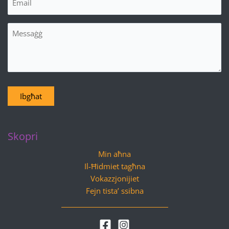
Messaġġ
Ibgħat
Skopri
Min aħna
Il-Ħidmiet tagħna
Vokazzjonijiet
Fejn tista’ ssibna