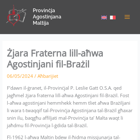
Skip
Provinċja
to
Agostinjana
content
Maltija
Żjara Fraterna lill-aħwa
Agostinjani fil-Brażil
06/05/2024
/
Aħbarijiet
F’dawn il-ġranet, il-Provinċjal P. Leslie Gatt O.S.A. qed
jagħmel żjara fraterna lill-aħwa Agostinjani fil-Brażil. Fost
l-aħwa agostinjani hemmhekk hemm tliet aħwa Brażiljani
li wara t-twaqqif tal-Provinċja Agostinjana tal-Brażil għaxar
snin ilu, baqgħu affiljati mal-Provinċja ta’ Malta waqt li
jaħdmu fil-Provinċja l-ġdida tal-Brażil.
Fl-1962 l-aħwa Maltin bdew il-ħidma missjunarja tal-