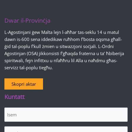
Dwar il-Provinċja
L-Agostinjani ġew Malta lejn l-aħħar tas-seklu 14 u matul
dawn is-600 sena iddedikaw ruħhom f'bosta oqsma għall-
ġid tal-poplu f'kull żmien u sitwazzjoni soċjali. L-Ordni
Agostinjan (OSA) jikkonsisti f’għaqda fraterna u ta’ ħbiberija
spiritwali, fejn infittxu u nfaħħru lil Alla u naħdmu għas-
servizz tal-poplu tiegħu.
Skopri aktar
Kuntatt
Isem
(Required)
Email
(Required)