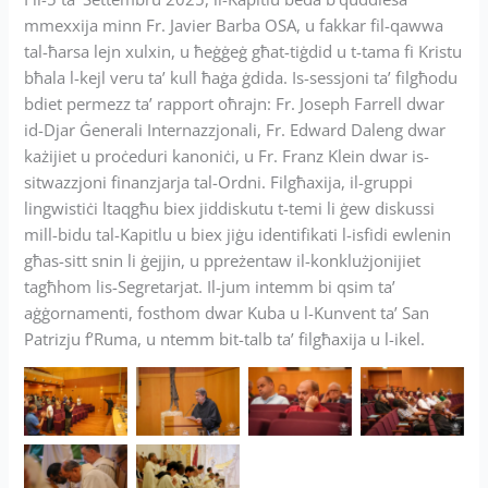
mmexxija minn Fr. Javier Barba OSA, u fakkar fil-qawwa
tal-ħarsa lejn xulxin, u ħeġġeġ għat-tiġdid u t-tama fi Kristu
bħala l-kejl veru ta’ kull ħaġa ġdida. Is-sessjoni ta’ filgħodu
bdiet permezz ta’ rapport oħrajn: Fr. Joseph Farrell dwar
id-Djar Ġenerali Internazzjonali, Fr. Edward Daleng dwar
każijiet u proċeduri kanoniċi, u Fr. Franz Klein dwar is-
sitwazzjoni finanzjarja tal-Ordni. Filgħaxija, il-gruppi
lingwistiċi ltaqgħu biex jiddiskutu t-temi li ġew diskussi
mill-bidu tal-Kapitlu u biex jiġu identifikati l-isfidi ewlenin
għas-sitt snin li ġejjin, u ppreżentaw il-konklużjonijiet
tagħhom lis-Segretarjat. Il-jum intemm bi qsim ta’
aġġornamenti, fosthom dwar Kuba u l-Kunvent ta’ San
Patrizju f’Ruma, u ntemm bit-talb ta’ filgħaxija u l-ikel.