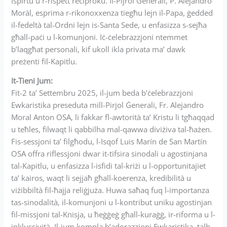
Ispirtu u r-rispett reċiproku. Il-Pijrol Ġenerali, P. Alejandro
Moràl, esprima r-rikonoxxenza tiegħu lejn il-Papa, ġedded
il-fedeltà tal-Ordni lejn is-Santa Sede, u enfasizza s-sejħa
għall-paċi u l-komunjoni. Iċ-ċelebrazzjoni ntemmet
b’laqgħat personali, kif ukoll ikla privata ma’ dawk
preżenti fil-Kapitlu.
It-Tieni Jum:
Fit-2 ta’ Settembru 2025, il-jum beda b’ċelebrazzjoni
Ewkaristika preseduta mill-Pirjol Ġenerali, Fr. Alejandro
Moral Anton OSA, li fakkar fl-awtorità ta’ Kristu li tgħaqqad
u teħles, filwaqt li qabbilha mal-qawwa diviżiva tal-ħażen.
Fis-sessjoni ta’ filgħodu, l-Isqof Luis Marín de San Martín
OSA offra riflessjoni dwar it-tifsira sinodali u agostinjana
tal-Kapitlu, u enfasizza l-isfidi tal-kriżi u l-opportunitajiet
ta’ kairos, waqt li sejjaħ għall-koerenza, kredibilità u
viżibbiltà fil-ħajja reliġjuża. Huwa saħaq fuq l-importanza
tas-sinodalità, il-komunjoni u l-kontribut uniku agostinjan
fil-missjoni tal-Knisja, u ħeġġeġ għall-kuraġġ, ir-riforma u l-
inklussività. Il-jum kompla b’adorazzjoni Ewkaristika, talb