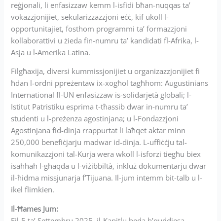
reġjonali, li enfasizzaw kemm l-isfidi bħan-nuqqas ta’
vokazzjonijiet, sekularizzazzjoni eċċ, kif ukoll l-
opportunitajiet, fosthom programmi ta’ formazzjoni
kollaborattivi u żieda fin-numru ta’ kandidati fl-Afrika, l-
Asja u l-Amerika Latina.
Filgħaxija, diversi kummissjonijiet u organizazzjonijiet fi
ħdan l-ordni ppreżentaw ix-xogħol tagħhom: Augustinians
International fl-UN enfasizzaw is-solidarjetà globali; l-
Istitut Patristiku esprima t-tħassib dwar in-numru ta’
studenti u l-preżenza agostinjana; u l-Fondazzjoni
Agostinjana fid-dinja rrappurtat li laħqet aktar minn
250,000 benefiċjarju madwar id-dinja. L-uffiċċju tal-
komunikazzjoni tal-Kurja wera wkoll l-isforzi tiegħu biex
isaħħaħ l-għaqda u l-viżibbiltà, inkluż dokumentarju dwar
il-ħidma missjunarja f’Tijuana. Il-jum intemm bit-talb u l-
ikel flimkien.
Il-Ħames Jum:
Fil-5 ta’ Settembru 2025, il-Kapitlu beda b’quddiesa