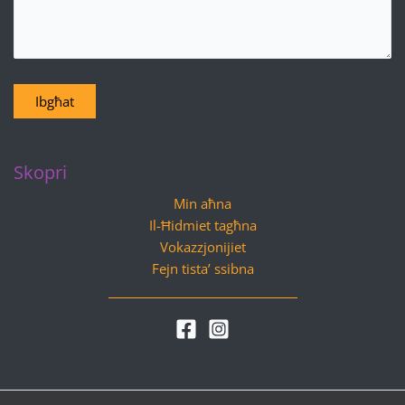
Ibgħat
Skopri
Min aħna
Il-Ħidmiet tagħna
Vokazzjonijiet
Fejn tista’ ssibna