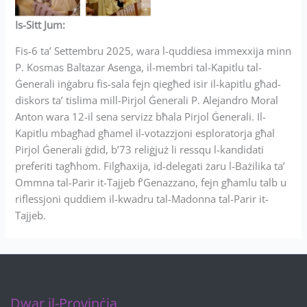
Is-Sitt Jum:
Fis-6 ta’ Settembru 2025, wara l-quddiesa immexxija minn
P. Kosmas Baltazar Asenga, il-membri tal-Kapitlu tal-
Ġenerali inġabru fis-sala fejn qiegħed isir il-kapitlu għad-
diskors ta’ tislima mill-Pirjol Ġenerali P. Alejandro Moral
Anton wara 12-il sena servizz bħala Pirjol Ġenerali. Il-
Kapitlu mbagħad għamel il-votazzjoni esploratorja għal
Pirjol Ġenerali ġdid, b’73 reliġjuż li ressqu l-kandidati
preferiti tagħhom. Filgħaxija, id-delegati żaru l-Bażilika ta’
Ommna tal-Parir it-Tajjeb f’Genazzano, fejn għamlu talb u
riflessjoni quddiem il-kwadru tal-Madonna tal-Parir it-
Tajjeb.
Dwar il-Provinċja