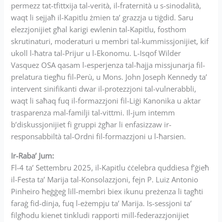
permezz tat-tfittxija tal-verità, il-fraternità u s-sinodalità,
waqt li sejjaħ il-Kapitlu żmien ta’ grazzja u tiġdid. Saru
elezzjonijiet għal karigi ewlenin tal-Kapitlu, fosthom
skrutinaturi, moderaturi u membri tal-kummissjonijiet, kif
ukoll l-ħatra tal-Prijur u l-Ekonomu. L-Isqof Wilder
Vasquez OSA qasam l-esperjenza tal-ħajja missjunarja fil-
prelatura tiegħu fil-Perù, u Mons. John Joseph Kennedy ta’
intervent sinifikanti dwar il-protezzjoni tal-vulnerabbli,
waqt li saħaq fuq il-formazzjoni fil-Liġi Kanonika u aktar
trasparenza mal-familji tal-vittmi. Il-jum intemm
b’diskussjonijiet fi gruppi żgħar li enfasizzaw ir-
responsabbiltà tal-Ordni fil-formazzjoni u l-ħarsien.
Ir-Raba’ Jum:
Fl-4 ta’ Settembru 2025, il-Kapitlu ċċelebra quddiesa f’ġieħ
il-Festa ta’ Marija tal-Konsolazzjoni, fejn P. Luiz Antonio
Pinheiro ħeġġeġ lill-membri biex ikunu preżenza li tagħti
faraġ fid-dinja, fuq l-eżempju ta’ Marija. Is-sessjoni ta’
filgħodu kienet tinkludi rapporti mill-federazzjonijiet