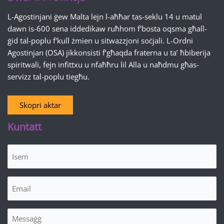
L-Agostinjani ġew Malta lejn l-aħħar tas-seklu 14 u matul
dawn is-600 sena iddedikaw ruħhom f'bosta oqsma għall-
ġid tal-poplu f'kull żmien u sitwazzjoni soċjali. L-Ordni
Agostinjan (OSA) jikkonsisti f’għaqda fraterna u ta’ ħbiberija
spiritwali, fejn infittxu u nfaħħru lil Alla u naħdmu għas-
servizz tal-poplu tiegħu.
Skopri aktar
Kuntatt
Isem
(Required)
Email
(Required)
Messaġġ