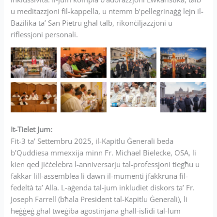
u meditazzjoni fil-kappella, u ntemm b’pellegrinaġġ lejn il-
Bażilika ta’ San Pietru għal talb, rikonċiljazzjoni u
riflessjoni personali.
It-Tielet Jum:
Fit-3 ta’ Settembru 2025, il-Kapitlu Ġenerali beda
b’Quddiesa mmexxija minn Fr. Michael Bielecke, OSA, li
kien qed jiċċelebra l-anniversarju tal-professjoni tiegħu u
fakkar lill-assemblea li dawn il-mumenti jfakkruna fil-
fedeltà ta’ Alla. L-aġenda tal-jum inkludiet diskors ta’ Fr.
Joseph Farrell (bħala President tal-Kapitlu Ġenerali), li
ħeġġeġ għal tweġiba agostinjana għall-isfidi tal-lum