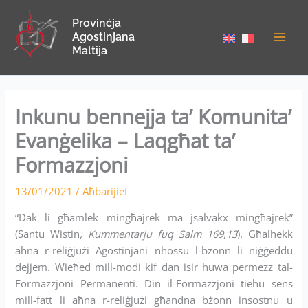
Skip
Provinċja
to
Agostinjana
content
Maltija
Inkunu bennejja ta’ Komunita’
Evanġelika – Laqgħat ta’
Formazzjoni
13/01/2021
/
Aħbarijiet
“Dak li għamlek mingħajrek ma jsalvakx mingħajrek”
(Santu Wistin
, Kummentarju fuq Salm 169,13
). Għalhekk
aħna r-reliġjużi Agostinjani nħossu l-bżonn li niġġeddu
dejjem. Wieħed mill-modi kif dan isir huwa permezz tal-
Formazzjoni Permanenti. Din il-Formazzjoni tieħu sens
mill-fatt li aħna r-reliġjużi għandna bżonn insostnu u