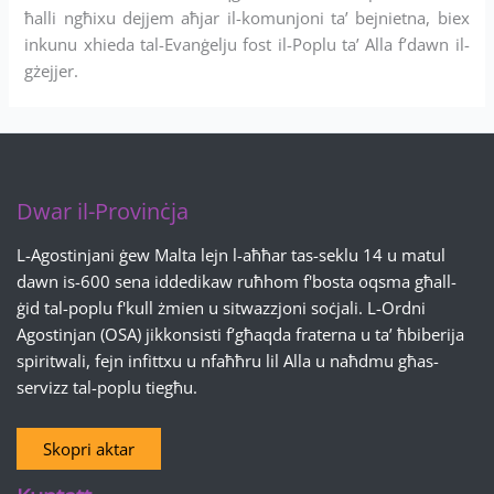
ħalli ngħixu dejjem aħjar il-komunjoni ta’ bejnietna, biex
inkunu xhieda tal-Evanġelju fost il-Poplu ta’ Alla f’dawn il-
gżejjer.
Dwar il-Provinċja
L-Agostinjani ġew Malta lejn l-aħħar tas-seklu 14 u matul
dawn is-600 sena iddedikaw ruħhom f'bosta oqsma għall-
ġid tal-poplu f'kull żmien u sitwazzjoni soċjali. L-Ordni
Agostinjan (OSA) jikkonsisti f’għaqda fraterna u ta’ ħbiberija
spiritwali, fejn infittxu u nfaħħru lil Alla u naħdmu għas-
servizz tal-poplu tiegħu.
Skopri aktar