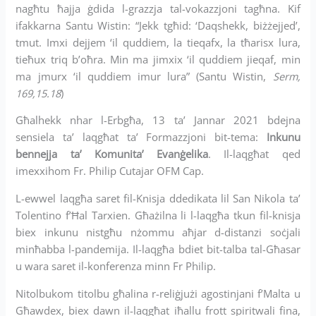
nagħtu ħajja ġdida l-grazzja tal-vokazzjoni tagħna. Kif
ifakkarna Santu Wistin: “Jekk tgħid: ‘Daqshekk, biżżejjed’,
tmut. Imxi dejjem ‘il quddiem, la tieqafx, la tħarisx lura,
tieħux triq b’oħra. Min ma jimxix ‘il quddiem jieqaf, min
ma jmurx ‘il quddiem imur lura” (Santu Wistin,
Serm,
169,15.18
)
Għalhekk nhar l-Erbgħa, 13 ta’ Jannar 2021 bdejna
sensiela ta’ laqgħat ta’ Formazzjoni bit-tema:
Inkunu
bennejja ta’ Komunita’ Evanġelika
. Il-laqgħat qed
imexxihom Fr. Philip Cutajar OFM Cap.
L-ewwel laqgħa saret fil-Knisja ddedikata lil San Nikola ta’
Tolentino f’Ħal Tarxien. Għażilna li l-laqgħa tkun fil-knisja
biex inkunu nistgħu nżommu aħjar d-distanzi soċjali
minħabba l-pandemija. Il-laqgħa bdiet bit-talba tal-Għasar
u wara saret il-konferenza minn Fr Philip.
Nitolbukom titolbu għalina r-reliġjużi agostinjani f’Malta u
Għawdex, biex dawn il-laqgħat iħallu frott spiritwali fina,