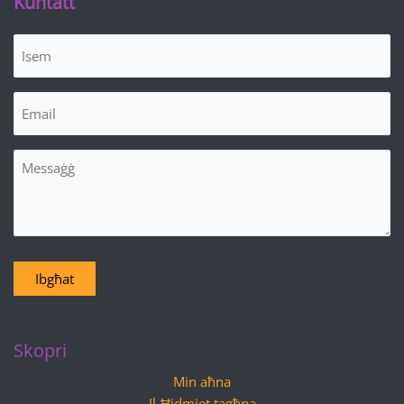
Kuntatt
Isem
(Required)
Email
(Required)
Messaġġ
Ibgħat
Skopri
Min aħna
Il-Ħidmiet tagħna