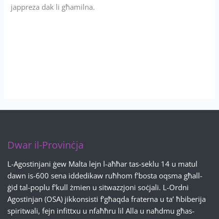
jappreza dak li għamilna.
Dwar il-Provinċja
L-Agostinjani ġew Malta lejn l-aħħar tas-seklu 14 u matul
dawn is-600 sena iddedikaw ruħhom f'bosta oqsma għall-
ġid tal-poplu f'kull żmien u sitwazzjoni soċjali. L-Ordni
Agostinjan (OSA) jikkonsisti f’għaqda fraterna u ta’ ħbiberija
spiritwali, fejn infittxu u nfaħħru lil Alla u naħdmu għas-