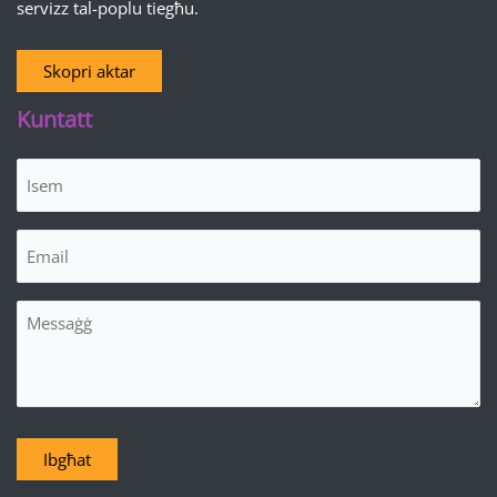
servizz tal-poplu tiegħu.
Skopri aktar
Kuntatt
Isem
(Required)
Email
(Required)
Messaġġ
Ibgħat