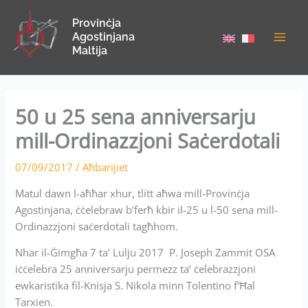
Skip
Provinċja
to
Agostinjana
content
Maltija
50 u 25 sena anniversarju
mill-Ordinazzjoni Saċerdotali
07/09/2017
/
Aħbarijiet
Matul dawn l-aħħar xhur, tlitt aħwa mill-Provinċja
Agostinjana, ċċelebraw b’ferħ kbir il-25 u l-50 sena mill-
Ordinazzjoni saċerdotali tagħhom.
Nhar il-Ġimgħa 7 ta’ Lulju 2017 P. Joseph Zammit OSA
iċċelebra 25 anniversarju permezz ta’ ċelebrazzjoni
ewkaristika fil-Knisja S. Nikola minn Tolentino f’Ħal
Tarxien.