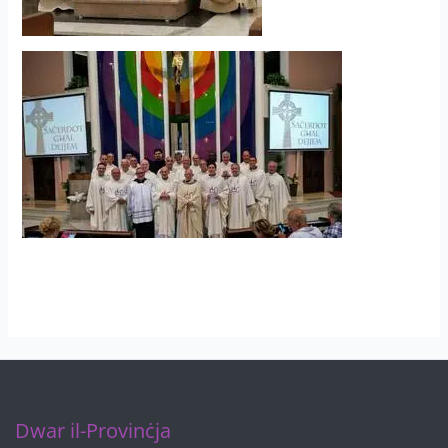
Dwar il-Provinċja