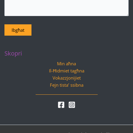
Ibgħat
Skopri
Min aħna
Il-Ħidmiet tagħna
Vokazzjonijiet
Fejn tista’ ssibna