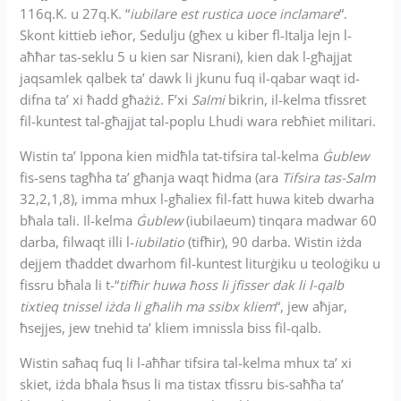
116q.K. u 27q.K. “
iubilare est rustica uoce inclamare
“.
Skont kittieb ieħor, Sedulju (għex u kiber fl-Italja lejn l-
aħħar tas-seklu 5 u kien sar Nisrani), kien dak l-għajjat
jaqsamlek qalbek ta’ dawk li jkunu fuq il-qabar waqt id-
difna ta’ xi ħadd għażiż. F’xi
Salmi
bikrin, il-kelma tfissret
fil-kuntest tal-għajjat tal-poplu Lhudi wara rebħiet militari.
Wistin ta’ Ippona kien midħla tat-tifsira tal-kelma
Ġublew
fis-sens tagħha ta’ għanja waqt ħidma (ara
Tifsira tas-Salm
32,2,1,8), imma mhux l-għaliex fil-fatt huwa kiteb dwarha
bħala tali. Il-kelma
Ġublew
(iubilaeum) tinqara madwar 60
darba, filwaqt illi l-
iubilatio
(tifħir), 90 darba. Wistin iżda
dejjem tħaddet dwarhom fil-kuntest liturġiku u teoloġiku u
fissru bħala li t-“
tifħir huwa ħoss li jfisser dak li l-qalb
tixtieq tnissel iżda li għalih ma ssibx kliem
“, jew aħjar,
ħsejjes, jew tnehid ta’ kliem imnissla biss fil-qalb.
Wistin saħaq fuq li l-aħħar tifsira tal-kelma mhux ta’ xi
skiet, iżda bħala ħsus li ma tistax tfissru bis-saħħa ta’