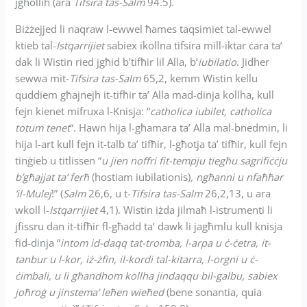
jgħollih (ara
Tifsira tas-Salm
94.5).
Biżżejjed li naqraw l-ewwel ħames taqsimiet tal-ewwel
ktieb tal-
Istqarrijiet
sabiex ikollna tifsira mill-iktar ċara ta’
dak li Wistin ried jgħid b’tifħir lil Alla, b’
iubilatio
. Jidher
sewwa mit-
Tifsira tas-Salm
65,2, kemm Wistin kellu
quddiem għajnejh it-tifħir ta’ Alla mad-dinja kollha, kull
fejn kienet mifruxa l-Knisja: “
catholica iubilet, catholica
totum tenet
“. Hawn hija l-għamara ta’ Alla mal-bnedmin, li
hija l-art kull fejn it-talb ta’ tifħir, l-għotja ta’ tifħir, kull fejn
tinġieb u titlissen “
u jien noffri fit-tempju tiegħu sagrifiċċju
b’għajjat ta’ ferħ
(hostiam iubilationis)
, ngħanni u nfaħħar
’il-Mulej
!” (
Salm
26,6, u t-
Tifsira tas-Salm
26,2,13, u ara
wkoll l-
Istqarrijiet
4,1). Wistin iżda jilmaħ l-istrumenti li
jfissru dan it-tifħir fl-għadd ta’ dawk li jagħmlu kull knisja
fid-dinja “
intom id-daqq tat-tromba, l-arpa u ċ-ċetra, it-
tanbur u l-kor, iż-żfin, il-kordi tal-kitarra, l-orgni u ċ-
ċimbali, u li għandhom kollha jindaqqu bil-galbu, sabiex
joħroġ u jinstema’ leħen wieħed
(bene sonantia, quia