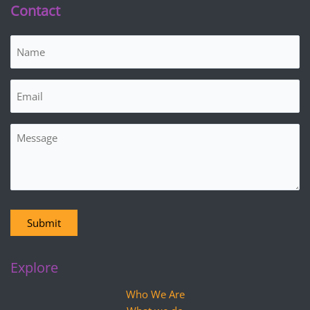
Contact
Name
(Required)
Email
(Required)
Message
Submit
Explore
Who We Are