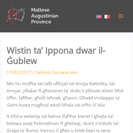
Skip
Maltese
to
Augustinian
content
Province
Wistin ta’ Ippona dwar il-
Ġublew
17/02/2017
/
Salvino Caruana osa
Min hu midħla tat-talb uffiċjali tal-Knisja Kattolika, tal-
brevjar
, jiftakar fl-għexieren ta’ drabi li jitlissen kliem bħal
tifħir, faħħar, għolli leħnek, għanni. Għadd imdaqqas ta’
Salmi
huwa magħruf wkoll bħala
tat-tifħir lil Alla.
It-tifsira ewlenija tal-kelma tfaħħar kienet l-għajta tal-
bdiewa waqt ħidmiethom fl-għelieqi, skont il-kittieb tal-
Ġrajja ta’ Ruma, Varrun, li għex u kiteb bejn is-sena