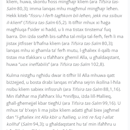
kliem, huwa, skontu ħoss mingħajr kliem (ara
Tifsira tas-
Salm
80,3); imma lanqas mhu magħmul mingħajr leħen.
Hekk kiteb “
fissru l-ferħ tagħkom bil-leħen, jekk ma ssibux
il-kliem
” (
Tifsira tas-Salm
65,2). It-tifħir mhux xi ħaġa
magħluqa f’sider xi ħadd, u li ma tistax tinstema’ fuq
barra. Din iżda sseħħ bis-saħħa tal-milja tal-ferħ, ferħ li ma
jistax jitfisser b’ħafna kliem (ara
Tifsira tas-Salm
80,3);
lanqas mhu xi għamla ta’ ferħ mutu, l-għaliex il-qalb ma
tistax ma tfakkarx u tfaħħarx għemil Alla, u għaldaqstant,
huwa “
uox ineffabilis
” (ara
Tifsira tas-Salm
102,8).
Kulma nistgħu ngħidu dwar it-tifħir lil Alla mhuwa qatt
biżżejjed, u bosta drabi lanqas m’aħna sejrin ikollna l-ħila
nsibu kliem sabiex infissruh (ara
Tifsira tas-Salm
88,1,16).
Min ifaħħar ma jfaħħarx lilu *nnif
i
su, iżda lill-Ħallieq,
għall-għemejjel kbar tiegħU (ara
Tifsira tas-Salm
99,16). U
mhux ta’ b’xejn li ma jsibx kliem adatti għal biex jagħmel
dan “
l-għaliex int Alla kbir u ħallieq, u inti re fuq l-allat
kollha
” (
Salm
94,3); u għaldaqstant hu ta’ min ifaħħru u