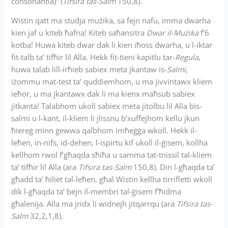
consonantia)” (
Tifsira tas-Salm
150,8).
Wistin qatt ma studja mużika, sa fejn nafu, imma dwarha
kien jaf u kiteb ħafna! Kiteb saħansitra
Dwar il-Mużika
f’6
kotba! Huwa kiteb dwar dak li kien iħoss dwarha, u l-iktar
fit-talb ta’ tifħir lil Alla. Hekk fit-tieni kapitlu tar-
Regula
,
huwa talab lill-irħieb sabiex meta jkantaw is-
Salmi
,
iżommu mat-test ta’ quddiemhom, u ma jivvintawx kliem
ieħor, u ma jkantawx dak li ma kienx maħsub sabiex
jitkanta! Talabhom ukoll sabiex meta jitolbu lil Alla bis-
salmi u l-kant, il-kliem li jlissnu b’xuffejhom kellu jkun
ħiereġ minn ġewwa qalbhom imħeġġa wkoll. Hekk il-
leħen, in-nifs, id-dehen, l-ispirtu kif ukoll il-ġisem, kollha
kellhom rwol f’għaqda sħiħa u samma tat-tnissil tal-kliem
ta’ tifħir lil Alla (ara
Tifsira tas-Salm
150,8). Din l-għaqda ta’
għadd ta’ ħiliet tal-leħen, għal Wistin kellha tirrifletti wkoll
dik l-għaqda ta’ bejn il-membri tal-ġisem f’ħidma
għalenija. Alla ma jridx li widnejh jitqarrqu (ara
Tifsira tas-
Salm
32,2,1,8).