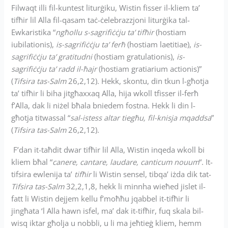
Filwaqt illi fil-kuntest liturġiku, Wistin fisser il-kliem ta’
tifħir lil Alla fil-qasam taċ-ċelebrazzjoni liturġika tal-
Ewkaristika “
ngħollu s-sagrifiċċju ta’ tifħir
(hostiam
iubilationis),
is-sagrifiċċju ta’ ferħ
(hostiam laetitiae),
is-
sagrifiċċju ta’ gratitudni
(hostiam gratulationis),
is-
sagrifiċċju ta’ radd il-ħajr
(hostiam gratiarium actionis)”
(
Tifsira tas-Salm
26,2,12). Hekk, skontu, din tkun l-għotja
ta’ tifħir li biha jitgħaxxaq Alla, hija wkoll tfisser il-ferħ
f’Alla, dak li niżel bħala bniedem fostna. Hekk li din l-
għotja titwassal “
sal-istess altar tiegħu, fil-knisja mqaddsa
”
(
Tifsira tas-Salm
26,2,12).
F’dan it-taħdit dwar tifħir lil Alla, Wistin inqeda wkoll bi
kliem bħal “
canere, cantare, laudare, canticum nouum
“. It-
tifsira ewlenija ta’
tifħir
li Wistin sensel, tibqa’ iżda dik tat-
Tifsira tas-Salm
32,2,1,8, hekk li minnha wieħed jislet il-
fatt li Wistin dejjem kellu f’moħħu jqabbel it-tifħir li
jingħata ‘l Alla hawn isfel, ma’ dak it-tifħir, fuq skala bil-
wisq iktar għolja u nobbli, u li ma jeħtieġ kliem, hemm