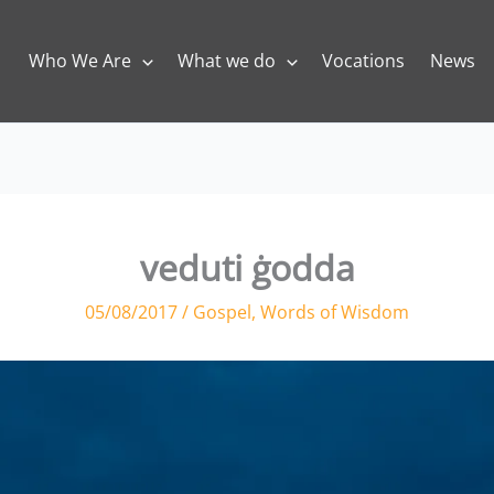
Who We Are
What we do
Vocations
News
veduti ġodda
05/08/2017
/
Gospel
,
Words of Wisdom