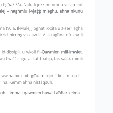
/binti l-għażiż/a. Nafu li jekk nemmnu verament
ulej – nagħmlu l-vjaġġ miegħu, aħna nkunu
a t’Alla. Il-Mulej jibgħat ix-xita u ż-żerriegħa
 irrid nirringrazzjaw lil Alla tagħna nfusna li
id-dixxipli, u wkoll
fil-Qawmien mill-Imwiet
.
wa l-wiċċ sfigurat tat-tbatija, tas-salib, mimli
wwina biex nibqgħu mexjin f’din il-mixja fil-
frilna. Kemm aħna nistaqsuh.
 koroh – imma l-qawmien huwa l-aħħar kelma
–