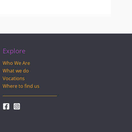
Explore
Who We Are
What we do
Vocations
Where to find us