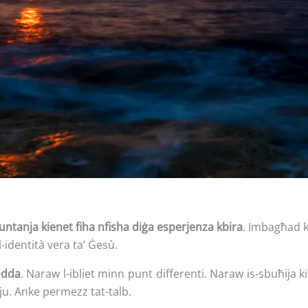
muntanja kienet fiha nfisha diġa esperjenza kbira
. Imbagħad k
-identità vera ta’ Ġesù.
odda
. Naraw l-ibliet minn punt differenti. Naraw is-sbuħija
rju. Anke permezz tat-talb.