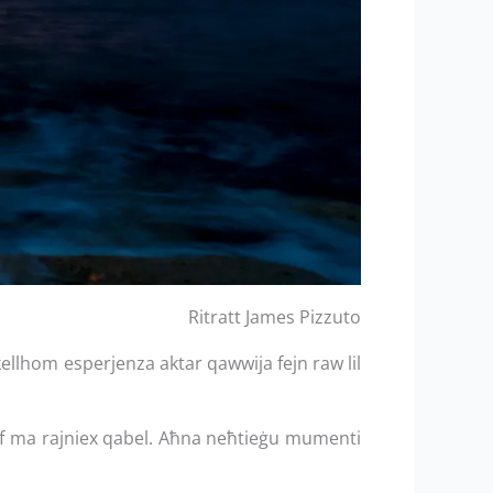
Ritratt James Pizzuto
ellhom esperjenza aktar qawwija fejn raw lil
 kif ma rajniex qabel. Aħna neħtieġu mumenti