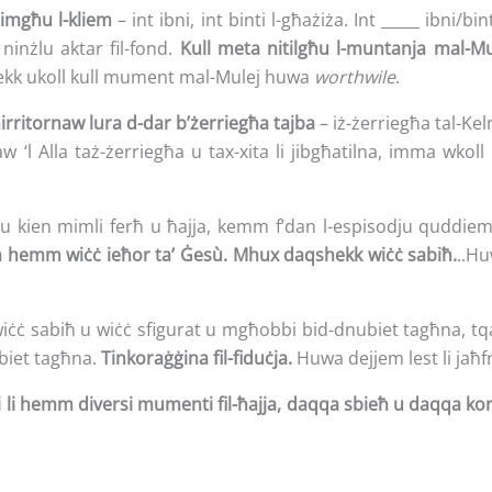
simgħu l-kliem
– int ibni, int binti l-għażiża. Int _____ ibni
 ninżlu aktar fil-fond.
Kull meta nitilgħu l-muntanja mal-M
, hekk ukoll kull mument mal-Mulej huwa
worthwile
.
irritornaw lura d-dar b’żerriegħa tajba
– iż-żerriegħa tal-Kelm
aw ‘l Alla taż-żerriegħa u tax-xita li jibgħatilna, imma wkoll
da u kien mimli ferħ u ħajja, kemm f’dan l-espisodju quddiem 
n hemm wiċċ ieħor ta’ Ġesù. Mhux daqshekk wiċċ sabiħ.
..Hu
 wiċċ sabiħ u wiċċ sfigurat u mgħobbi bid-dnubiet tagħna, tqa
biet tagħna.
Tinkoraġġina fil-fiduċja.
Huwa dejjem lest li jaħ
turi li hemm diversi mumenti fil-ħajja, daqqa sbieħ u daqqa