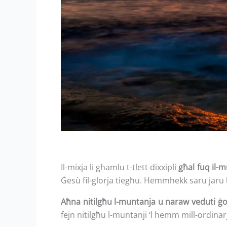
Il-mixja li għamlu t-tlett dixxipli
għal fuq il-
Ġesù fil-glorja tiegħu. Hemmhekk saru jaru l
Aħna nitilgħu l-muntanja u naraw veduti ġ
fejn nitilgħu l-muntanji ‘l hemm mill-ordina