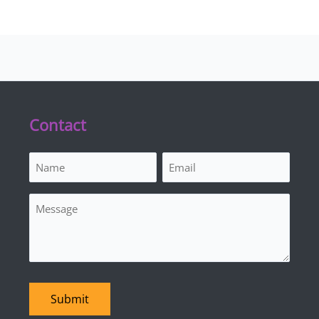
Contact
Name
Email
(Required)
(Required)
Message
Submit