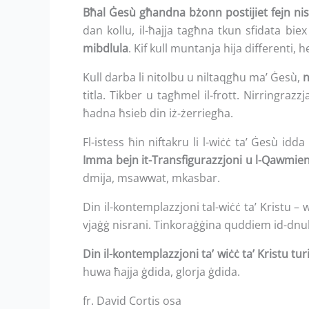
Bħal Ġesù għandna bżonn postijiet fejn ni
dan kollu, il-ħajja tagħna tkun sfidata biex
mibdlula
. Kif kull muntanja hija differenti
Kull darba li nitolbu u niltaqgħu ma’ Ġesù,
n
titla. Tikber u tagħmel il-frott. Nirringrazzj
ħadna ħsieb din iż-żerriegħa.
Fl-istess ħin niftakru li l-wiċċ ta’ Ġesù id
Imma bejn it-Transfigurazzjoni u l-Qawmie
dmija, msawwat, mkasbar.
Din il-kontemplazzjoni tal-wiċċ ta’ Kristu –
vjaġġ nisrani. Tinkoraġġina quddiem id-dnu
Din il-kontemplazzjoni ta’ wiċċ ta’ Kristu 
huwa ħajja ġdida, glorja ġdida.
fr. David Cortis osa