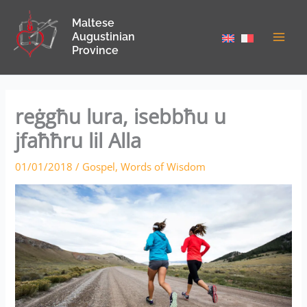
Skip
Maltese
to
Augustinian
content
Province
reġgħu lura, isebbħu u
jfaħħru lil Alla
01/01/2018
/
Gospel
,
Words of Wisdom