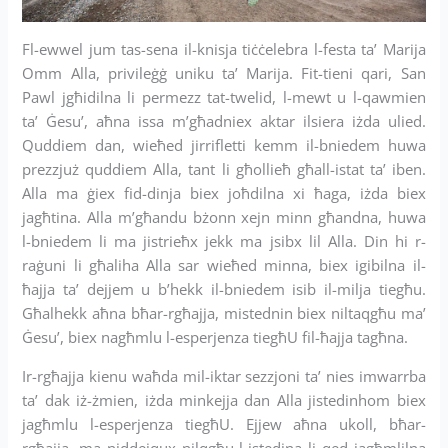
Fl-ewwel jum tas-sena il-knisja tiċċelebra l-festa ta’ Marija
Omm Alla, privileġġ uniku ta’ Marija. Fit-tieni qari, San
Pawl jgħidilna li permezz tat-twelid, l-mewt u l-qawmien
ta’ Ġesu’, aħna issa m’għadniex aktar ilsiera iżda ulied.
Quddiem dan, wieħed jirrifletti kemm il-bniedem huwa
prezzjuż quddiem Alla, tant li għollieħ għall-istat ta’ iben.
Alla ma ġiex fid-dinja biex joħdilna xi ħaga, iżda biex
jagħtina. Alla m’għandu bżonn xejn minn għandna, huwa
l-bniedem li ma jistrieħx jekk ma jsibx lil Alla. Din hi r-
raġuni li għaliha Alla sar wieħed minna, biex igibilna il-
ħajja ta’ dejjem u b’hekk il-bniedem isib il-milja tiegħu.
Għalhekk aħna bħar-rgħajja, mistednin biex niltaqgħu ma’
Ġesu’, biex nagħmlu l-esperjenza tiegħU fil-ħajja tagħna.
Ir-rgħajja kienu waħda mil-iktar sezzjoni ta’ nies imwarrba
ta’ dak iż-żmien, iżda minkejja dan Alla jistedinhom biex
jagħmlu l-esperjenza tiegħU. Ejjew aħna ukoll, bħar-
rgħajja, ma niddejqux nilqgħu l-istedina li qed jagħmlilna